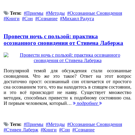
Теги:
Приемы
Методы
Осознанные Сновидения
Книги
Сон
Сознание
Михаил Радуга
Провести ночь с пользой: практика
осознанного сновидения от Стивена Лабержа
Популярной темой для обсуждения стали осознанные
сновидения. Что же это такое? Ответ на этот вопрос
достаточно прост: осознанный сон отличается от простого
сна осознанием того, что вы находитесь в спящем состоянии,
и это всё происходит не наяву. Существует множество
методик, способных привести к подобному состоянию сна.
И первым человеком, который…
подробнее
Теги:
Приемы
Методы
Осознанные Сновидения
Стивен Лаберж
Книги
Сон
Сознание