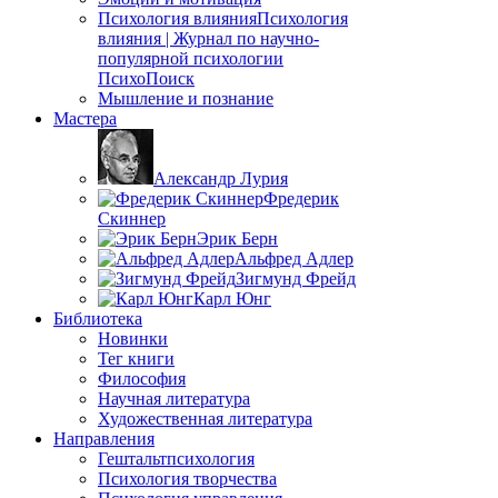
Психология влияния
Психология
влияния | Журнал по научно-
популярной психологии
ПсихоПоиск
Мышление и познание
Мастера
Александр Лурия
Фредерик
Скиннер
Эрик Берн
Альфред Адлер
Зигмунд Фрейд
Карл Юнг
Библиотека
Новинки
Тег книги
Философия
Научная литература
Художественная литература
Направления
Гештальтпсихология
Психология творчества