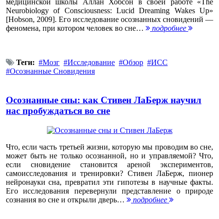
медицинской школы Аллан Хобсон в своей работе «The
Neurobiology of Consciousness: Lucid Dreaming Wakes Up»
[Hobson, 2009]. Его исследование осознанных сновидений —
феномена, при котором человек во сне…
подробнее
Теги:
Мозг
Исследование
Обзор
ИСС
Осознанные Сновидения
Осознанные сны: как Стивен ЛаБерж научил
нас пробуждаться во сне
Что, если часть третьей жизни, которую мы проводим во сне,
может быть не только осознанной, но и управляемой? Что,
если сновидение становится ареной экспериментов,
самоисследования и тренировки? Стивен ЛаБерж, пионер
нейронауки сна, превратил эти гипотезы в научные факты.
Его исследования перевернули представление о природе
сознания во сне и открыли дверь…
подробнее