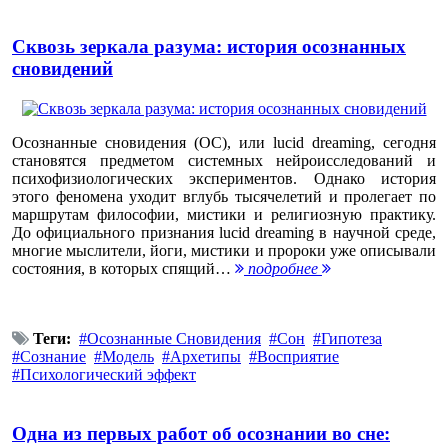
Сквозь зеркала разума: история осознанных
сновидений
Осознанные сновидения (ОС), или lucid dreaming, сегодня
становятся предметом системных нейроисследований и
психофизиологических экспериментов. Однако история
этого феномена уходит вглубь тысячелетий и пролегает по
маршрутам философии, мистики и религиозную практику.
До официального признания lucid dreaming в научной среде,
многие мыслители, йоги, мистики и пророки уже описывали
состояния, в которых спящий…
подробнее
Теги:
Осознанные Сновидения
Сон
Гипотеза
Сознание
Модель
Архетипы
Восприятие
Психологический эффект
Одна из первых работ об осознании во сне: