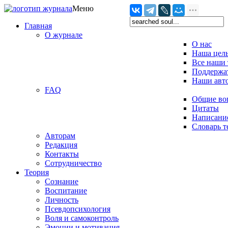
Меню
Главная
О журнале
О нас
Наша цел
Все наши 
Поддержат
Наши авт
FAQ
Общие во
Цитаты
Написание
Словарь 
Авторам
Редакция
­Контакты
Сотрудничество
Теория
Сознание
Воспитание
Личность
Псевдопсихология
Воля и самоконтроль
Эмоции и мотивация