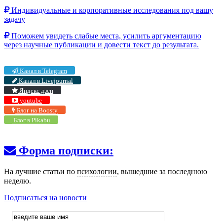
Индивидуальные и корпоративные исследования под вашу
задачу
Поможем увидеть слабые места, усилить аргументацию
через научные публикации и довести текст до результата.
Канал в Telegram
Канал в Livejournal
Яндекс дзен
youtube
Блог на Boosty
Блог в Pikabu
Форма подписки:
На лучшие статьи по
психологии
, вышедшие за последнюю
неделю.
Подписаться на новости