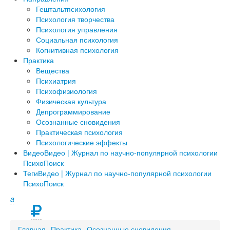
Гештальтпсихология
Психология творчества
Психология управления
Социальная психология
Когнитивная психология
Практика
Вещества
Психиатрия
Психофизиология
Физическая культура
Депрограммирование
Осознанные сновидения
Практическая психология
Психологические эффекты
Видео
Видео | Журнал по научно-популярной психологии
ПсихоПоиск
Теги
Видео | Журнал по научно-популярной психологии
ПсихоПоиск
a
Главная
Практика
Осознанные сновидения