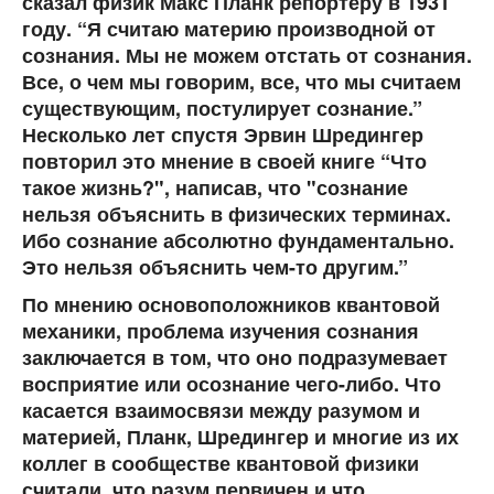
сказал физик Макс Планк репортеру в 1931
году. “Я считаю материю производной от
сознания. Мы не можем отстать от сознания.
Все, о чем мы говорим, все, что мы считаем
существующим, постулирует сознание.”
Несколько лет спустя Эрвин Шредингер
повторил это мнение в своей книге “Что
такое жизнь?", написав, что "сознание
нельзя объяснить в физических терминах.
Ибо сознание абсолютно фундаментально.
Это нельзя объяснить чем-то другим.”
По мнению основоположников квантовой
механики, проблема изучения сознания
заключается в том, что оно подразумевает
восприятие или осознание чего-либо. Что
касается взаимосвязи между разумом и
материей, Планк, Шредингер и многие из их
коллег в сообществе квантовой физики
считали, что разум первичен и что