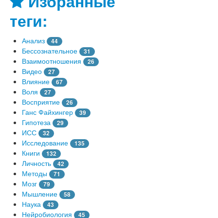
Избранные
теги:
Анализ
44
Бессознательное
31
Взаимоотношения
26
Видео
27
Влияние
67
Воля
27
Восприятие
26
Ганс Файхингер
39
Гипотеза
29
ИСС
32
Исследование
135
Книги
132
Личность
42
Методы
71
Мозг
79
Мышление
58
Наука
43
Нейробиология
45