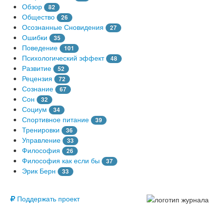
Обзор
82
Общество
26
Осознанные Сновидения
27
Ошибки
35
Поведение
101
Психологический эффект
48
Развитие
52
Рецензия
72
Сознание
67
Сон
32
Социум
34
Спортивное питание
39
Тренировки
36
Управление
33
Философия
26
Философия как если бы
37
Эрик Берн
33
© Free
Поддержать проект