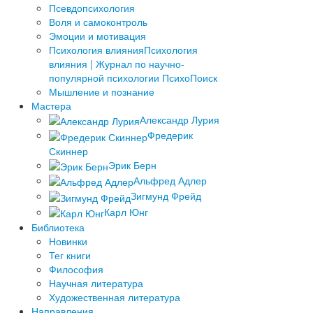
Псевдопсихология
Воля и самоконтроль
Эмоции и мотивация
Психология влияния
Психология
влияния | Журнал по научно-
популярной психологии ПсихоПоиск
Мышление и познание
Мастера
Александр Лурия
Фредерик
Скиннер
Эрик Берн
Альфред Адлер
Зигмунд Фрейд
Карл Юнг
Библиотека
Новинки
Тег книги
Философия
Научная литература
Художественная литература
Направления