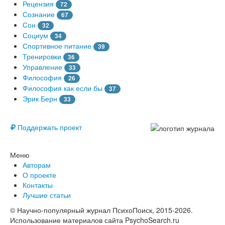
Рецензия
72
Сознание
67
Сон
32
Социум
34
Спортивное питание
39
Тренировки
36
Управление
33
Философия
26
Философия как если бы
37
Эрик Берн
33
© Free
Поддержать проект
Меню
Авторам
О проекте
Контакты
Лучшие статьи
© Научно-популярный журнал ПсихоПоиск, 2015-2026.
Использование материалов сайта PsychoSearch.ru