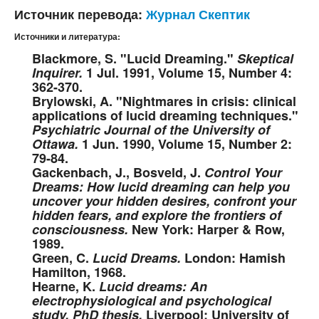
Источник перевода
:
Журнал Скептик
Источники и литература:
Blackmore, S. "Lucid Dreaming."
Skeptical
Inquirer.
1 Jul. 1991, Volume 15, Number 4:
362-370.
Brylowski, A. "Nightmares in crisis: clinical
applications of lucid dreaming techniques."
Psychiatric Journal of the University of
Ottawa.
1 Jun. 1990, Volume 15, Number 2:
79-84.
Gackenbach, J., Bosveld, J.
Control Your
Dreams: How lucid dreaming can help you
uncover your hidden desires, confront your
hidden fears, and explore the frontiers of
consciousness.
New York: Harper & Row,
1989.
Green, C.
Lucid Dreams.
London: Hamish
Hamilton, 1968.
Hearne, K.
Lucid dreams: An
electrophysiological and psychological
study. PhD thesis.
Liverpool: University of