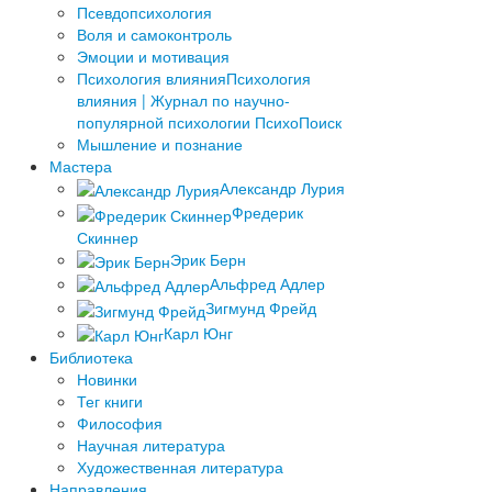
Псевдопсихология
Воля и самоконтроль
Эмоции и мотивация
Психология влияния
Психология
влияния | Журнал по научно-
популярной психологии ПсихоПоиск
Мышление и познание
Мастера
Александр Лурия
Фредерик
Скиннер
Эрик Берн
Альфред Адлер
Зигмунд Фрейд
Карл Юнг
Библиотека
Новинки
Тег книги
Философия
Научная литература
Художественная литература
Направления