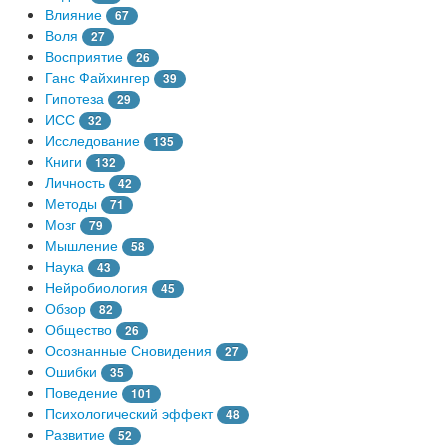
Влияние
67
Воля
27
Восприятие
26
Ганс Файхингер
39
Гипотеза
29
ИСС
32
Исследование
135
Книги
132
Личность
42
Методы
71
Мозг
79
Мышление
58
Наука
43
Нейробиология
45
Обзор
82
Общество
26
Осознанные Сновидения
27
Ошибки
35
Поведение
101
Психологический эффект
48
Развитие
52