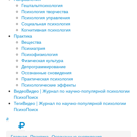
Гештальтпсихология
Психология творчества
Психология управления
Социальная психология
Когнитивная психология
Практика
Вещества
Психиатрия
Психофизиология
Физическая культура
Депрограммирование
Осознанные сновидения
Практическая психология
Психологические эффекты
Видео
Видео | Журнал по научно-популярной психологии
ПсихоПоиск
Теги
Видео | Журнал по научно-популярной психологии
ПсихоПоиск
a
Главная
Практика
Осознанные сновидения