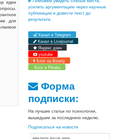
Поможем увидеть слабые места,
ор идеи
усилить аргументацию через научные
опросы.
публикации и довести текст до
рантное
результата.
кже для
елаемое
Канал в Telegram
Канал в Livejournal
Яндекс дзен
youtube
Блог на Boosty
Блог в Pikabu
Форма
подписки:
На лучшие статьи по
психологии
,
вышедшие за последнюю неделю.
Подписаться на новости