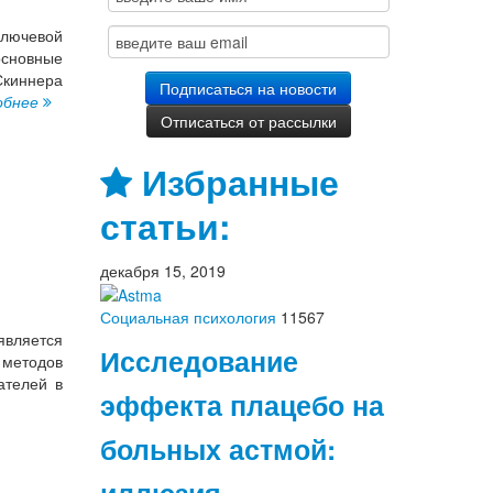
Ключевой
основные
Скиннера
обнее
Избранные
статьи:
декабря 15, 2019
Социальная психология
11567
является
Исследование
 методов
ателей в
эффекта плацебо на
больных астмой: