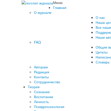
Меню
Главная
О журнале
О нас
Наша це
Все наши
Поддержа
Наши ав
FAQ
Общие в
Цитаты
Написани
Словарь 
Авторам
Редакция
­Контакты
Сотрудничество
Теория
Сознание
Воспитание
Личность
Псевдопсихология