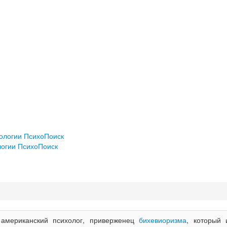
хологии ПсихоПоиск
логии ПсихоПоиск
 американский психолог, приверженец
бихевиоризма
, который 