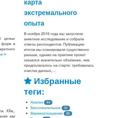
карта
экстремального
опыта
В ноябре 2016 года мы запустили
й целью
анкетное исследование и собрали
х форм в
ответы респондентов. Публикацию
кретного
итогов мы планировали существенно
ее
раньше, однако на практике проект
оказался значительно объёмнее, чем
предполагалось на старте: требовалась
очистка данных,…
Избранные
теги:
Анализ
44
Бессознательное
31
ла XXв.,
Взаимоотношения
26
ания как