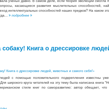
вала учёных давно. В самом деле, если теория эволюции смогла 
вопросы, касающиеся развития мыслительных способностей, най
еход интеллектуальных способностей наших предков? На каком эта
огда…
подробнее
 собаку! Книга о дрессировке люде
 людей с помощью положительного подкрепления известны уж
ля широкого круга читателей на эту тему была написана книга "Н
мериканском стиле книг по саморазвитию: автор обещает, что
тоды