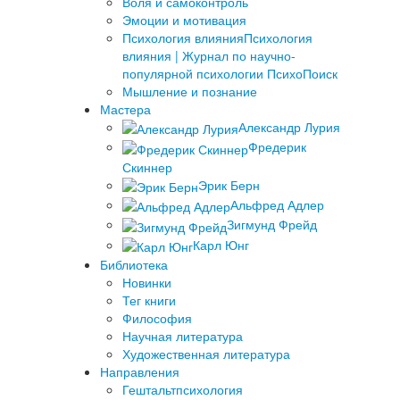
Воля и самоконтроль
Эмоции и мотивация
Психология влияния
Психология
влияния | Журнал по научно-
популярной психологии ПсихоПоиск
Мышление и познание
Мастера
Александр Лурия
Фредерик
Скиннер
Эрик Берн
Альфред Адлер
Зигмунд Фрейд
Карл Юнг
Библиотека
Новинки
Тег книги
Философия
Научная литература
Художественная литература
Направления
Гештальтпсихология