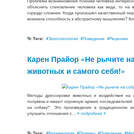
Проблема возникновения психики человека интересо
объяснить становление человека как вида, то на 
гораздо сложнее. Когда произошёл качественный пер
возникла способность к абстрактному мышлению? К
Теги:
Зоопсихология
Поведение
Рецензия
Карен Прайор «Не рычите на
животных и самого себя!»
Методы дрессировки животных и воздействия на
полувека и имеют огромную армию последователей. Д
на собаку!". Это произведение в традиционном а
улучшить отношения с…
подробнее
Теги:
Бихевиоризм
Приемы
Поведение
Ме