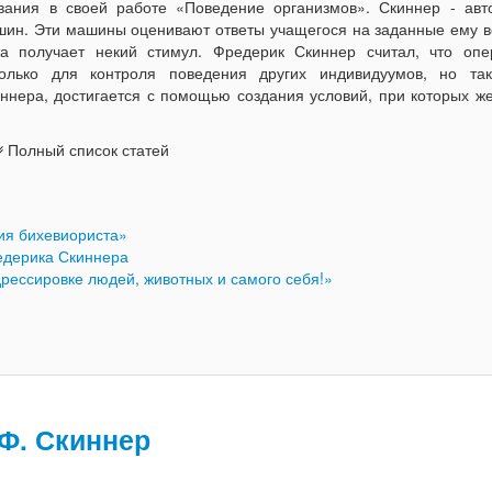
вания в своей работе «Поведение организмов». Скиннер - авт
ин. Эти машины оценивают ответы учащегося на заданные ему в
а получает некий стимул. Фредерик Скиннер считал, что опе
олько для контроля поведения других индивидуумов, но та
ннера, достигается с помощью создания условий, при которых ж
Полный список статей
ия бихевиориста»
едерика Скиннера
дрессировке людей, животных и самого себя!»
Ф. Скиннер