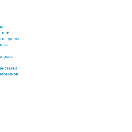
ль
 теги
ть проект
торы
опросы
е статей
терминов