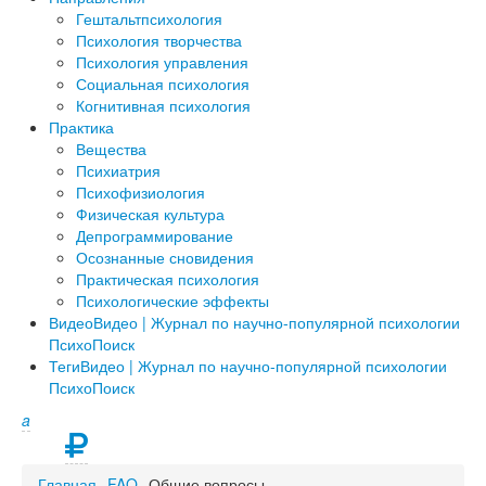
Гештальтпсихология
Психология творчества
Психология управления
Социальная психология
Когнитивная психология
Практика
Вещества
Психиатрия
Психофизиология
Физическая культура
Депрограммирование
Осознанные сновидения
Практическая психология
Психологические эффекты
Видео
Видео | Журнал по научно-популярной психологии
ПсихоПоиск
Теги
Видео | Журнал по научно-популярной психологии
ПсихоПоиск
a
Главная
FAQ
Общие вопросы