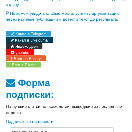
задачу
Поможем увидеть слабые места, усилить аргументацию
через научные публикации и довести текст до результата.
Канал в Telegram
Канал в Livejournal
Яндекс дзен
youtube
Блог на Boosty
Блог в Pikabu
Форма
подписки:
На лучшие статьи по
психологии
, вышедшие за последнюю
неделю.
Подписаться на новости