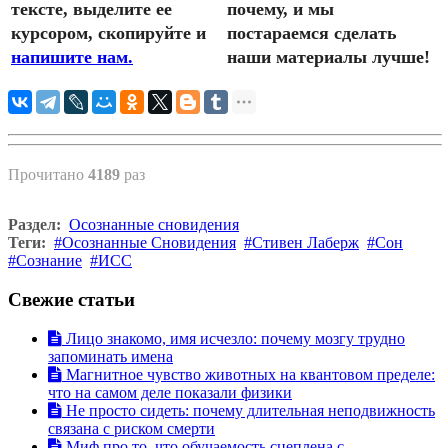
тексте, выделите ее
почему, и мы
курсором, скопируйте и
постараемся сделать
напишите нам.
наши материалы лучше!
Прочитано
4189
раз
Раздел:
Осознанные сновидения
Теги:
Осознанные Сновидения
Стивен Лаберж
Сон
Сознание
ИСС
Свежие статьи
Лицо знакомо, имя исчезло: почему мозгу трудно
запоминать имена
Магнитное чувство животных на квантовом пределе:
что на самом деле показали физики
Не просто сидеть: почему длительная неподвижность
связана с риском смерти
Миф про то, что обучаемость сцеплена с