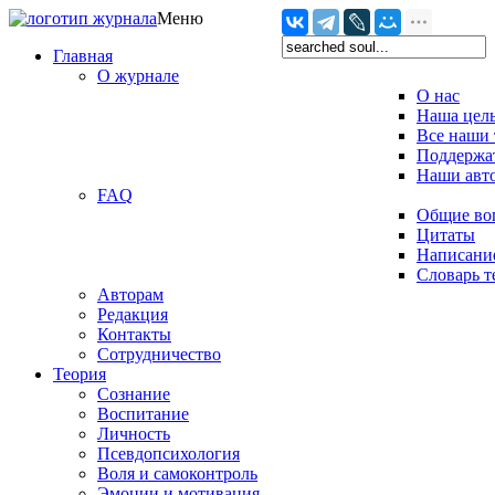
Меню
Главная
О журнале
О нас
Наша цел
Все наши 
Поддержат
Наши авт
FAQ
Общие во
Цитаты
Написание
Словарь 
Авторам
Редакция
­Контакты
Сотрудничество
Теория
Сознание
Воспитание
Личность
Псевдопсихология
Воля и самоконтроль
Эмоции и мотивация