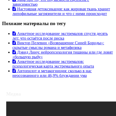
зависимостью
Настоящая детоксикация: как жировая ткань хранит
липофильные загрязнители и что с ними происходит
Похожие материалы по тегу
Анкетное исследование экстремалов спустя десять
лет: что остаётся после риска
Виктор Пелевин «Возвращение Синей Бороды»:
скрытые смыслы романа и метафизика
Дэвид Линч: нейропсихология тишины или где ловят
«большую рыбу»
Анкетное исследование экстремалов:
психологическая карта экстремального опыта
Автопилот и метакогниция: сколько в нас
неосознанного или 46,9% блуждании ума
Медиа