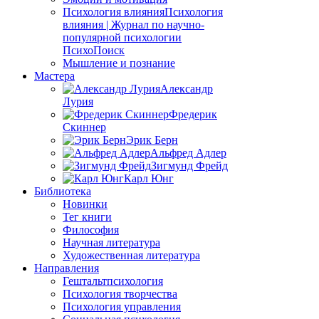
Психология влияния
Психология
влияния | Журнал по научно-
популярной психологии
ПсихоПоиск
Мышление и познание
Мастера
Александр
Лурия
Фредерик
Скиннер
Эрик Берн
Альфред Адлер
Зигмунд Фрейд
Карл Юнг
Библиотека
Новинки
Тег книги
Философия
Научная литература
Художественная литература
Направления
Гештальтпсихология
Психология творчества
Психология управления