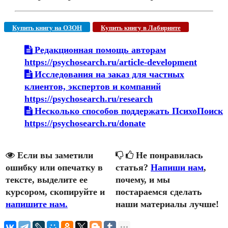
Купить книгу на ОЗОН
Купить книгу в Лабиринте
Редакционная помощь авторам
https://psychosearch.ru/article-development
Исследования на заказ для частных
клиентов, экспертов и компаний
https://psychosearch.ru/research
Несколько способов поддержать ПсихоПоиск
https://psychosearch.ru/donate
Если вы заметили
Не понравилась
ошибку или опечатку в
статья?
Напиши нам
,
тексте, выделите ее
почему, и мы
курсором, скопируйте и
постараемся сделать
напишите нам.
наши материалы лучше!