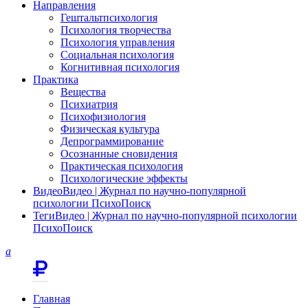
Направления
Гештальтпсихология
Психология творчества
Психология управления
Социальная психология
Когнитивная психология
Практика
Вещества
Психиатрия
Психофизиология
Физическая культура
Депрограммирование
Осознанные сновидения
Практическая психология
Психологические эффекты
Видео
Видео | Журнал по научно-популярной
психологии ПсихоПоиск
Теги
Видео | Журнал по научно-популярной психологии
ПсихоПоиск
a
Главная