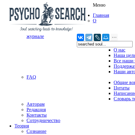
Меню
Главная
О
журнале
О нас
Наша цел
Все наши 
Поддержат
Наши авт
FAQ
Общие во
Цитаты
Написание
Словарь 
Авторам
Редакция
­Контакты
Сотрудничество
Теория
Сознание