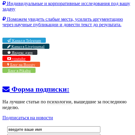
Индивидуальные и корпоративные исследования под вашу
задачу
Поможем увидеть слабые места, усилить аргументацию
через научные публикации и довести текст до результата.
Канал в Telegram
Канал в Livejournal
Яндекс дзен
youtube
Блог на Boosty
Блог в Pikabu
Форма подписки:
На лучшие статьи по
психологии
, вышедшие за последнюю
неделю.
Подписаться на новости