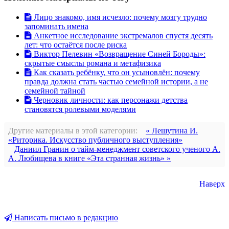
Лицо знакомо, имя исчезло: почему мозгу трудно
запоминать имена
Анкетное исследование экстремалов спустя десять
лет: что остаётся после риска
Виктор Пелевин «Возвращение Синей Бороды»:
скрытые смыслы романа и метафизика
Как сказать ребёнку, что он усыновлён: почему
правда должна стать частью семейной истории, а не
семейной тайной
Черновик личности: как персонажи детства
становятся ролевыми моделями
Другие материалы в этой категории:
« Лешутина И.
«Риторика. Искусство публичного выступления»
Даниил Гранин о тайм-менеджмент советского ученого А.
А. Любищева в книге «Эта странная жизнь» »
Наверх
Написать письмо в редакцию