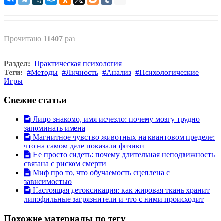
Прочитано
11407
раз
Раздел:
Практическая психология
Теги:
Методы
Личность
Анализ
Психологические
Игры
Свежие статьи
Лицо знакомо, имя исчезло: почему мозгу трудно
запоминать имена
Магнитное чувство животных на квантовом пределе:
что на самом деле показали физики
Не просто сидеть: почему длительная неподвижность
связана с риском смерти
Миф про то, что обучаемость сцеплена с
зависимостью
Настоящая детоксикация: как жировая ткань хранит
липофильные загрязнители и что с ними происходит
Похожие материалы по тегу