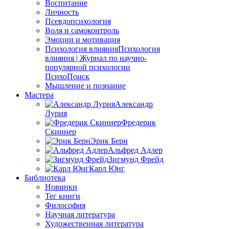
Воспитание
Личность
Псевдопсихология
Воля и самоконтроль
Эмоции и мотивация
Психология влияния
Психология
влияния | Журнал по научно-
популярной психологии
ПсихоПоиск
Мышление и познание
Мастера
Александр
Лурия
Фредерик
Скиннер
Эрик Берн
Альфред Адлер
Зигмунд Фрейд
Карл Юнг
Библиотека
Новинки
Тег книги
Философия
Научная литература
Художественная литература