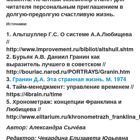
читателя персональным приглашением в
долгую-предолгую счастливую жизнь.
Источники:
1. Альтшуллер Г.С. О системе А.А.Любищева
//
http://www.improvement.ru/bibliot/altshull.shtm
2. Бурьяк А.В. Даниил Гранин как
выразитель лучшего в советском //
http://bouriac.narod.ru/PORTRAYS/Granin.htm
3.
Гранин Д.А. Эта странная жизнь. М. 1974
4. Тайм-менеджмент: управление временем //
https://4brain.ru/time
5. Хронометраж: концепции Франклина и
Любищева //
http://www.elitarium.ru/khronometrazh_franklina_
Автор: Александра Сычёва
Редактор: Чекардина Елизавета Юрьевна