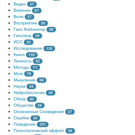
Видео
27
Влияние
67
Воля
27
Восприятие
26
Ганс Файхингер
39
Гипотеза
29
ИСС
32
Исследование
135
Книги
132
Личность
42
Методы
71
Мозг
79
Мышление
58
Наука
43
Нейробиология
45
Обзор
82
Общество
26
Осознанные Сновидения
27
Ошибки
35
Поведение
101
Психологический эффект
48