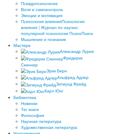
Псевдопсихология
Воля и самоконтроль
Эмоции и мотивация
Психология влияния
Психология
влияния | Журнал по научно-
популярной психологии ПсихоПоиск
Мышление и познание
Мастера
Александр Лурия
Фредерик
Скиннер
Эрик Берн
Альфред Адлер
Зигмунд Фрейд
Карл Юнг
Библиотека
Новинки
Тег книги
Философия
Научная литература
Художественная литература
Направления