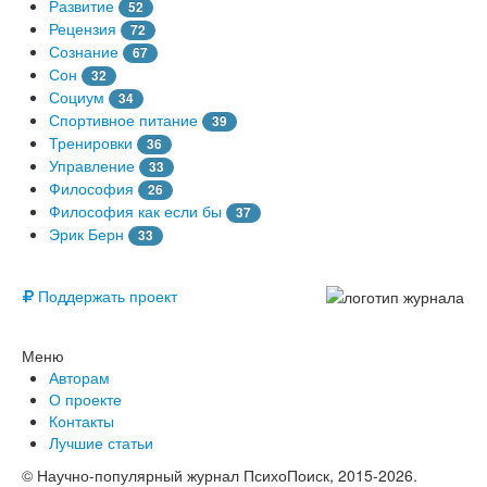
Развитие
52
Рецензия
72
Сознание
67
Сон
32
Социум
34
Спортивное питание
39
Тренировки
36
Управление
33
Философия
26
Философия как если бы
37
Эрик Берн
33
© Free
Поддержать проект
Меню
Авторам
О проекте
Контакты
Лучшие статьи
© Научно-популярный журнал ПсихоПоиск, 2015-2026.