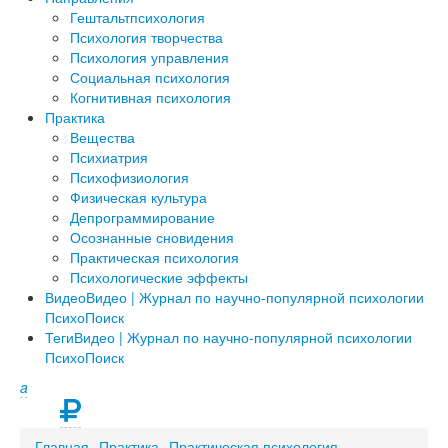
Гештальтпсихология
Психология творчества
Психология управления
Социальная психология
Когнитивная психология
Практика
Вещества
Психиатрия
Психофизиология
Физическая культура
Депрограммирование
Осознанные сновидения
Практическая психология
Психологические эффекты
Видео
Видео | Журнал по научно-популярной психологии
ПсихоПоиск
Теги
Видео | Журнал по научно-популярной психологии
ПсихоПоиск
a
Главная
Практика
Практическая психология