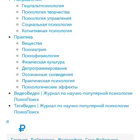
Гештальтпсихология
Психология творчества
Психология управления
Социальная психология
Когнитивная психология
Практика
Вещества
Психиатрия
Психофизиология
Физическая культура
Депрограммирование
Осознанные сновидения
Практическая психология
Психологические эффекты
Видео
Видео | Журнал по научно-популярной психологии
ПсихоПоиск
Теги
Видео | Журнал по научно-популярной психологии
ПсихоПоиск
a
Главная
Библиотека
Философия
Ганс Файхингер