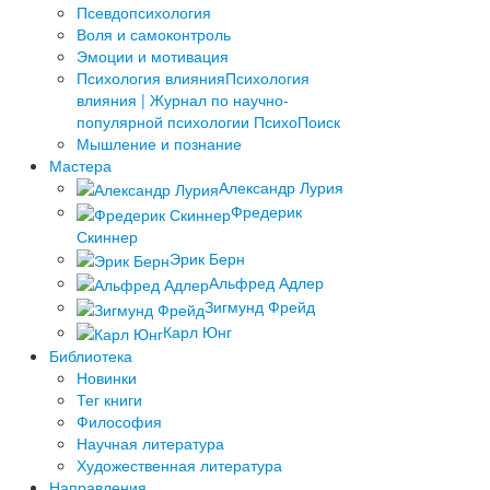
Псевдопсихология
Воля и самоконтроль
Эмоции и мотивация
Психология влияния
Психология
влияния | Журнал по научно-
популярной психологии ПсихоПоиск
Мышление и познание
Мастера
Александр Лурия
Фредерик
Скиннер
Эрик Берн
Альфред Адлер
Зигмунд Фрейд
Карл Юнг
Библиотека
Новинки
Тег книги
Философия
Научная литература
Художественная литература
Направления