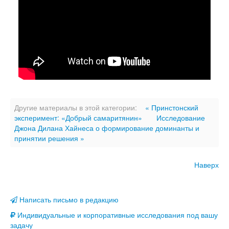
Другие материалы в этой категории:
« Принстонский
эксперимент: «Добрый самаритянин»
Исследование
Джона Дилана Хайнеса о формирование доминанты и
принятии решения »
Наверх
Написать письмо в редакцию
Индивидуальные и корпоративные исследования под вашу
задачу