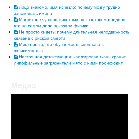
Лицо знакомо, имя исчезло: почему мозгу трудно
запоминать имена
Магнитное чувство животных на квантовом пределе:
что на самом деле показали физики
Не просто сидеть: почему длительная неподвижность
связана с риском смерти
Миф про то, что обучаемость сцеплена с
зависимостью
Настоящая детоксикация: как жировая ткань хранит
липофильные загрязнители и что с ними происходит
Медиа