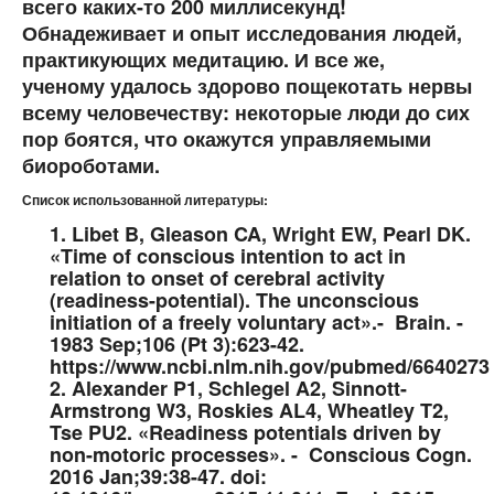
всего каких-то 200 миллисекунд!
Обнадеживает и опыт исследования людей,
практикующих медитацию. И все же,
ученому удалось здорово пощекотать нервы
всему человечеству: некоторые люди до сих
пор боятся, что окажутся управляемыми
биороботами.
Список использованной литературы:
1. Libet B, Gleason CA, Wright EW, Pearl DK.
«Time of conscious intention to act in
relation to onset of cerebral activity
(readiness-potential). The unconscious
initiation of a freely voluntary act».- Brain. -
1983 Sep;106 (Pt 3):623-42.
https://www.ncbi.nlm.nih.gov/pubmed/6640273
2. Alexander P1, Schlegel A2, Sinnott-
Armstrong W3, Roskies AL4, Wheatley T2,
Tse PU2. «Readiness potentials driven by
non-motoric processes». - Conscious Cogn.
2016 Jan;39:38-47. doi: