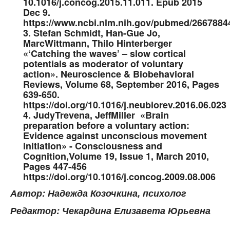
10.1016/j.concog.2015.11.011. Epub 2015
Dec 9.
https://www.ncbi.nlm.nih.gov/pubmed/2667884
3. Stefan Schmidt, Han-Gue Jo,
MarcWittmann, Thilo Hinterberger
«‘Catching the waves’ – slow cortical
potentials as moderator of voluntary
action». Neuroscience & Biobehavioral
Reviews, Volume 68, September 2016, Pages
639-650.
https://doi.org/10.1016/j.neubiorev.2016.06.023
4. JudyTrevena, JeffMiller «Brain
preparation before a voluntary action:
Evidence against unconscious movement
initiation» - Consciousness and
Cognition,Volume 19, Issue 1, March 2010,
Pages 447-456
https://doi.org/10.1016/j.concog.2009.08.006
Автор: Надежда Козочкина,
психолог
Редактор: Чекардина Елизавета Юрьевна