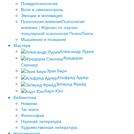
Псевдопсихология
Воля и самоконтроль
Эмоции и мотивация
Психология влияния
Психология
влияния | Журнал по научно-
популярной психологии ПсихоПоиск
Мышление и познание
Мастера
Александр Лурия
Фредерик
Скиннер
Эрик Берн
Альфред Адлер
Зигмунд Фрейд
Карл Юнг
Библиотека
Новинки
Тег книги
Философия
Научная литература
Художественная литература
Направления