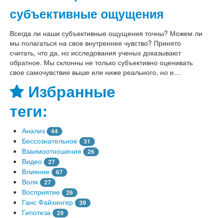
субъективные ощущения
Всегда ли наши субъективные ощущения точны? Можем ли
мы полагаться на свое внутреннее чувство? Принято
считать, что да, но исследования ученых доказывают
обратное. Мы склонны не только субъективно оценивать
свое самочувствие выше или ниже реального, но и…
Избранные
теги:
Анализ
44
Бессознательное
31
Взаимоотношения
26
Видео
27
Влияние
67
Воля
27
Восприятие
26
Ганс Файхингер
39
Гипотеза
29