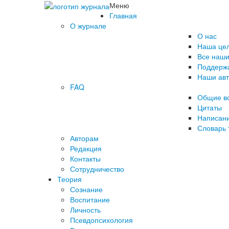
Меню
Главная
О журнале
О нас
Наша це
Все наши
Поддержа
Наши ав
FAQ
Общие в
Цитаты
Написани
Словарь 
Авторам
Редакция
­Контакты
Сотрудничество
Теория
Сознание
Воспитание
Личность
Псевдопсихология