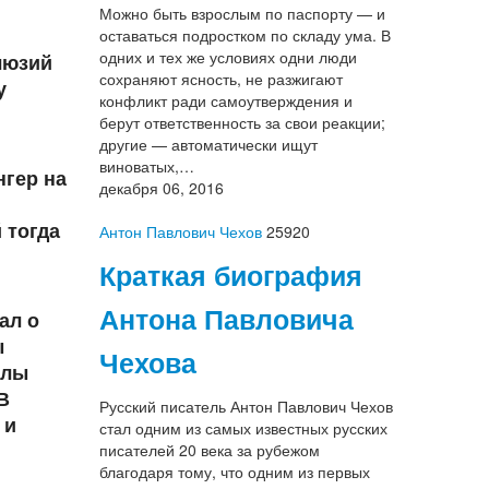
Можно быть взрослым по паспорту — и
оставаться подростком по складу ума. В
одних и тех же условиях одни люди
люзий
сохраняют ясность, не разжигают
у
конфликт ради самоутверждения и
берут ответственность за свои реакции;
другие — автоматически ищут
виноватых,…
нгер на
декабря 06, 2016
 тогда
Антон Павлович Чехов
25920
Краткая биография
Антона Павловича
ал о
ы
Чехова
елы
В
Русский писатель Антон Павлович Чехов
 и
стал одним из самых известных русских
писателей 20 века за рубежом
благодаря тому, что одним из первых