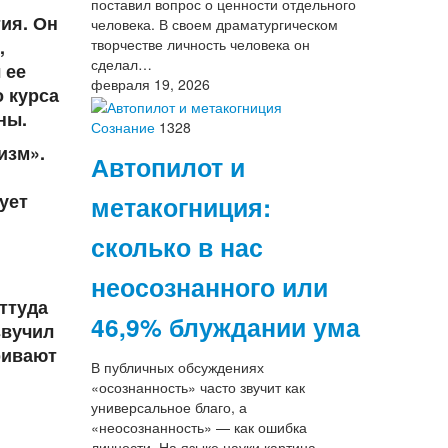
поставил вопрос о ценности отдельного
ия. Он
человека. В своем драматургическом
,
творчестве личность человека он
сделал…
 ее
февраля 19, 2026
 курса
ны.
Сознание
1328
изм».
Автопилот и
ует
метакогниция:
сколько в нас
неосознанного или
ттуда
46,9% блуждании ума
звучил
ривают
В публичных обсуждениях
«осознанность» часто звучит как
универсальное благо, а
«неосознанность» — как ошибка
личности. На языке науки картина