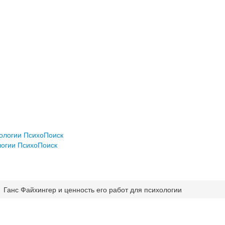
хологии ПсихоПоиск
логии ПсихоПоиск
Ганс Файхингер и ценность его работ для психологии