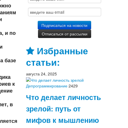
ожно
раниям
и
, и по
и
Избранные
статьи:
а базе
августа 24, 2025
дика
риев к
Депрограммирование
2429
дение
Что делает личность
ет, в
зрелой: путь от
мифов к мышлению
вляется