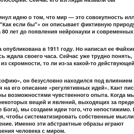
нул идею о том, что мир — это совокупность ил
 "Как если бы"» он описывает фиктивную природ
а 80 лет до появления нейронауки и современных
 опубликована в 1911 году. Но написал ее Файхи
сь ждала своего часа. Сейчас уже трудно понять,
из скромности, то ли из-за какой-то действующей
софию», он безусловно находился под влиянием
я на его описание «регулятивных идей». Кант пис
ены возможностями чувственного опыта. Когда м
некоторых вещей и явлений, выходящих за пред
 Бога), мы создаем идеи того, что непостижимо. 
я, чтобы систематизировать собственные мысли
нение. Именно эти абстрактные образы играют
ения человека с миром.