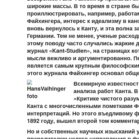
широкие массы. В то время в стране б
проиллюстрировать, например, работам
Файхингера, интерес к идеализму в ка
вновь вернулось к Канту, и эта волна 
Германии. Тем не менее, ученые расходи
этому поводу часто случались жаркие 
журнал «Kant-Studien», на страницах к
мысли вежливо и аргументированно. Пе
является самым крупным философским 
этого журнала Файхингер основал общес
Всемирную известност
анализа работ Канта. 
«Критике чистого разу
Канта с многочисленными пометками Фа
интерпретаций. Но этого въедливому ф
1892 году, вышел второй том коммента
Но и собственных научных изысканий у
прародителем целого направления в ф