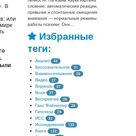
. В
сложнее: автоматические реакции,
привычки и спонтанные смещения
в: или
внимания — нормальные режимы
работы психики. Они…
 мире
ть
Избранные
теги:
го
.
Анализ
44
были
Бессознательное
31
Взаимоотношения
26
Видео
27
Влияние
67
Воля
27
Восприятие
26
Ганс Файхингер
39
Гипотеза
29
ИСС
32
Исследование
135
Книги
132