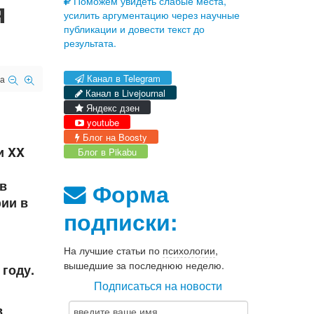
я
Поможем увидеть слабые места,
усилить аргументацию через научные
публикации и довести текст до
результата.
Канал в Telegram
а
Канал в Livejournal
Яндекс дзен
youtube
Блог на Boosty
и XX
Блог в Pikabu
 в
Форма
фии в
подписки:
На лучшие статьи по
психологии
,
вышедшие за последнюю неделю.
 году.
Подписаться на новости
в