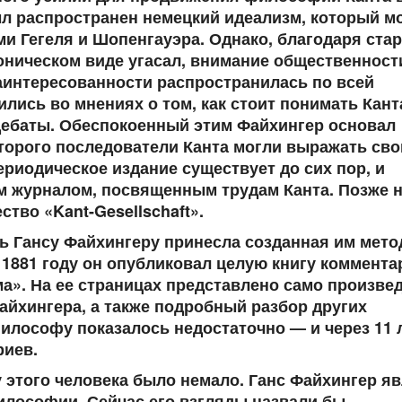
ыл распространен немецкий идеализм, который м
и Гегеля и Шопенгауэра. Однако, благодаря ста
ноническом виде угасал, внимание общественност
заинтересованности распространилась по всей
лись во мнениях о том, как стоит понимать Канта
дебаты. Обеспокоенный этим Файхингер основал
оторого последователи Канта могли выражать сво
риодическое издание существует до сих пор, и
журналом, посвященным трудам Канта. Позже н
тво «Kant-Gesellschaft».
ь Гансу Файхингеру принесла созданная им мето
В 1881 году он опубликовал целую книгу коммента
ма». На ее страницах представлено само произве
йхингера, а также подробный разбор других
илософу показалось недостаточно — и через 11 л
риев.
 этого человека было немало. Ганс Файхингер я
илософии. Сейчас его взгляды назвали бы