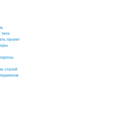
ль
 теги
ть проект
торы
опросы
е статей
терминов