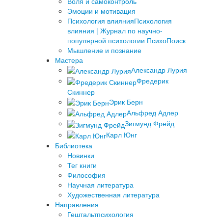
Воля и самоконтроль
Эмоции и мотивация
Психология влияния
Психология
влияния | Журнал по научно-
популярной психологии ПсихоПоиск
Мышление и познание
Мастера
Александр Лурия
Фредерик
Скиннер
Эрик Берн
Альфред Адлер
Зигмунд Фрейд
Карл Юнг
Библиотека
Новинки
Тег книги
Философия
Научная литература
Художественная литература
Направления
Гештальтпсихология