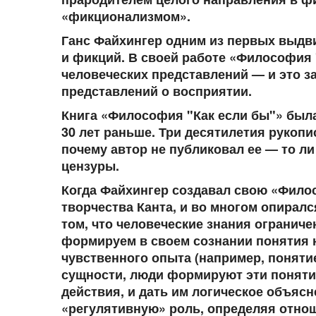
«фикционализмом».
Ганс Файхингер одним из первых выдви
и фикций. В своей работе «Философия
человеческих представлений — и это з
представлений о восприятии.
Книга «Философия "Как если бы"» была
30 лет раньше. Три десятилетия рукопи
почему автор не публиковал ее — то ли 
цензуры.
Когда Файхингер создавал свою «Фило
творчества Канта, и во многом опиралс
том, что человеческие знания огранич
формируем в своем сознании понятия 
чувственного опыта (например, понятие
сущности, люди формируют эти поняти
действия, и дать им логическое объяс
«регулятивную» роль, определяя отнош