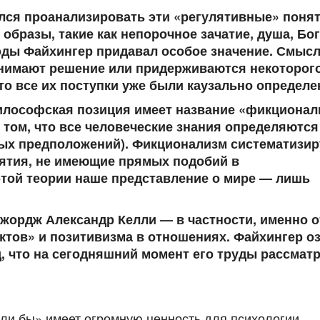
ся проанализировать эти «регулятивные» понят
бразы, такие как непорочное зачатие, душа, Бог
боды Файхингер придавал особое значение. Смысл
ринимают решение или придерживаются некоторого
что все их поступки уже были каузально определе
илософская позиция имеет название «фикционал
 том, что
все человеческие знания определяются
ых предположений). Фикционализм систематизир
ятия, не имеющие прямых подобий в
этой теории наше представление о мире — лишь
Джордж Александр Келли — в частности, именно о
ктов» и позитивизма в отношениях. Файхингер о
, что на сегодняшний момент его труды рассмат
ли бы» имеет огромную ценность для психологии.