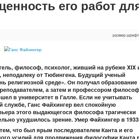
ценность его работ дл
размер шрифт
ель, философ, психолог, живший на рубеже XIX 
е, неподалеку от Тюбингена. Будущий ученый
ень религиозной среде». Он получал образование
преподавателем, а затем и профессором филосо
ешел в университет в Галле. Если не учитывать
й службе, Ганс Файхингер вел спокойную
арьера этого выдающегося философа трагически
ельно ухудшилось зрение. Умер Файхингер в 1933
тем, что был ярым последователем Канта и его
много усилий для продвижения философии Канта 