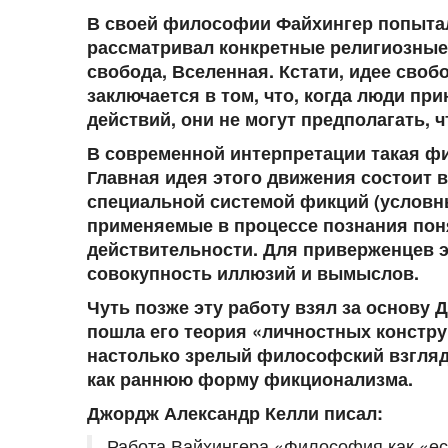
В своей философии Файхингер попытал
рассматривал конкретные религиозные о
свобода, Вселенная. Кстати, идее сво
заключается в том, что, когда люди п
действий, они не могут предполагать, 
В современной интерпретации такая ф
Главная идея этого движения состоит в
специальной системой фикций
(условн
применяемые в процессе познания пон
действительности. Для приверженцев 
совокупность иллюзий и вымыслов.
Чуть позже эту работу взял за основу 
пошла его теория «личностных констру
настолько зрелый философский взгляд
как раннюю форму фикционализма.
Джордж Александр Келли писал:
Работа Вайхингера «Философия как «ес