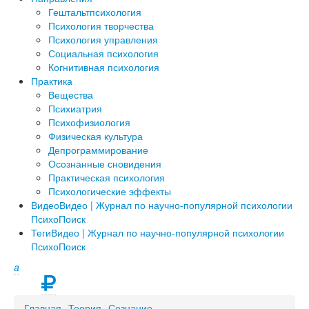
Гештальтпсихология
Психология творчества
Психология управления
Социальная психология
Когнитивная психология
Практика
Вещества
Психиатрия
Психофизиология
Физическая культура
Депрограммирование
Осознанные сновидения
Практическая психология
Психологические эффекты
Видео
Видео | Журнал по научно-популярной психологии
ПсихоПоиск
Теги
Видео | Журнал по научно-популярной психологии
ПсихоПоиск
a
Главная
Теория
Сознание