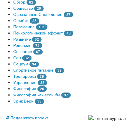
Обзор
82
Общество
26
Осознанные Сновидения
27
Ошибки
35
Поведение
101
Психологический эффект
48
Развитие
52
Рецензия
72
Сознание
67
Сон
32
Социум
34
Спортивное питание
39
Тренировки
36
Управление
33
Философия
26
Философия как если бы
37
Эрик Берн
33
© Free
Поддержать проект