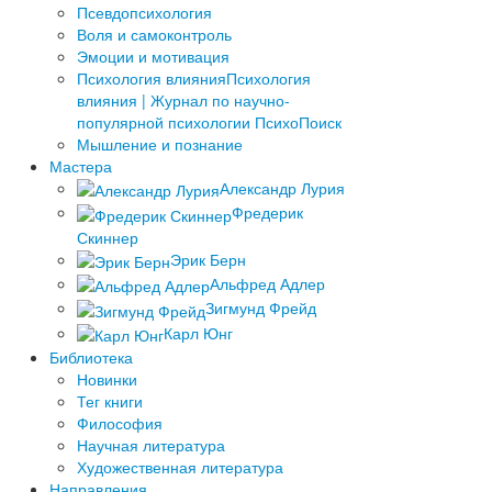
Псевдопсихология
Воля и самоконтроль
Эмоции и мотивация
Психология влияния
Психология
влияния | Журнал по научно-
популярной психологии ПсихоПоиск
Мышление и познание
Мастера
Александр Лурия
Фредерик
Скиннер
Эрик Берн
Альфред Адлер
Зигмунд Фрейд
Карл Юнг
Библиотека
Новинки
Тег книги
Философия
Научная литература
Художественная литература
Направления