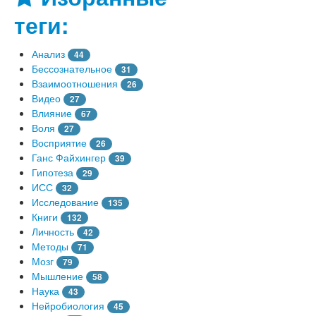
теги:
Анализ
44
Бессознательное
31
Взаимоотношения
26
Видео
27
Влияние
67
Воля
27
Восприятие
26
Ганс Файхингер
39
Гипотеза
29
ИСС
32
Исследование
135
Книги
132
Личность
42
Методы
71
Мозг
79
Мышление
58
Наука
43
Нейробиология
45