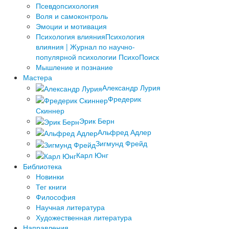
Псевдопсихология
Воля и самоконтроль
Эмоции и мотивация
Психология влияния
Психология
влияния | Журнал по научно-
популярной психологии ПсихоПоиск
Мышление и познание
Мастера
Александр Лурия
Фредерик
Скиннер
Эрик Берн
Альфред Адлер
Зигмунд Фрейд
Карл Юнг
Библиотека
Новинки
Тег книги
Философия
Научная литература
Художественная литература
Направления