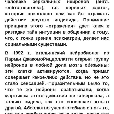
человека зеркальных нейронов (англ.
«mirrorneurons»), т.е. нервных клеток,
которые позволяют нам как бы отражать
действие другого индивида. Понимание
принципа этого «отражения» даёт ключ к
разгадке тайн интуиции в общениии к тому,
что, с точки зрения психиатрии, делает нас
социальными существами.
В 1992 г. итальянский нейробиолог из
Пармы ДжакомоРиццоллатти открыл группу
нейронов в лобной доле мозга обезьяны;
эти клетки активируются, когда примат
совершает какое-либо действие. Но не это
стало сенсацией. Поразительным было то,
что те же нейроны срабатывали, когда
мартышка этого действия не совершала, а
только видела, как его совершает кто-то
другой. Абсолютно учёного«сбило с ног» то,
что они срабатывали даже тогда, когда это