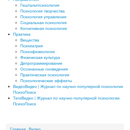
Гештальтпсихология
Психология творчества
Психология управления
Социальная психология
Когнитивная психология
Практика
Вещества
Психиатрия
Психофизиология
Физическая культура
Депрограммирование
Осознанные сновидения
Практическая психология
Психологические эффекты
Видео
Видео | Журнал по научно-популярной психологии
ПсихоПоиск
Теги
Видео | Журнал по научно-популярной психологии
ПсихоПоиск
a
Главная
Видео