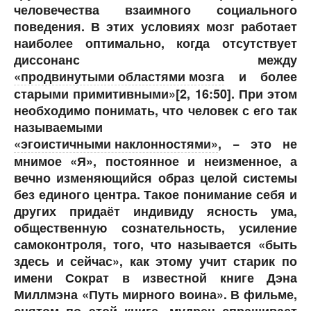
человечества взаимного социального
поведения. В этих условиях мозг работает
наиболее оптимально, когда отсутствует
диссонанс между
«продвинутыми областями мозга
и более
старыми примитивными»[2, 16:50]. При этом
необходимо понимать, что человек с его так
называемыми
«эгоистичными наклонностями»
, − это не
мнимое «Я», постоянное и неизменное, а
вечно изменяющийся образ целой системы
без единого центра. Такое понимание себя и
других придаёт индивиду ясность ума,
общественную сознательность, усиление
самоконтроля, того, что называется «быть
здесь и сейчас», как этому учит старик по
имени Сократ в известной книге Дэна
Миллмэна «Путь мирного воина». В фильме,
снятом по этой книге, мудрец спрашивает