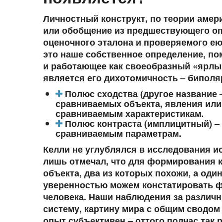
Личностный конструкт, по теории амер
или обобщение из предшествующего оп
оценочного эталона и проверяемого ею 
это наше собственное определение, по
и работающее как своеобразный «ярлы
является его дихотомичность – биполя
Полюс сходства (другое название –
сравниваемых объекта, явления или 
сравниваемым характеристикам.
Полюс контраста (имплицитный) –
сравниваемым параметрам.
Келли не углублялся в исследования и
лишь отмечал, что для формирования 
объекта, два из которых похожи, а оди
уверенностью можем констатировать ф
человека. Наши наблюдения за различ
систему, картину мира с общим сводом
опыт субъективен – оттого подчас так 