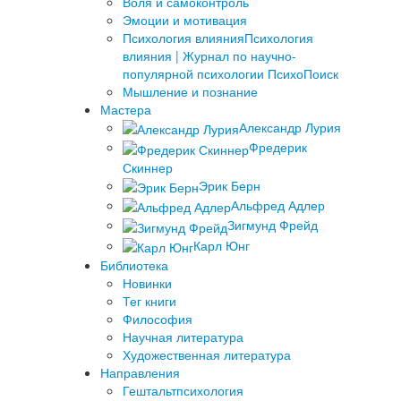
Воля и самоконтроль
Эмоции и мотивация
Психология влияния
Психология
влияния | Журнал по научно-
популярной психологии ПсихоПоиск
Мышление и познание
Мастера
Александр Лурия
Фредерик
Скиннер
Эрик Берн
Альфред Адлер
Зигмунд Фрейд
Карл Юнг
Библиотека
Новинки
Тег книги
Философия
Научная литература
Художественная литература
Направления
Гештальтпсихология