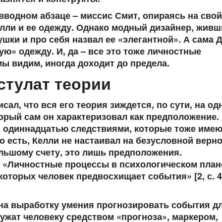
вводном абзаце – миссис Смит, опираясь на свой
лли и ее одежду. Однако модный дизайнер, живш
шки и про себя назвал ее «элегантной». А сама 
ю» одежду. И, да – все это тоже личностные
мы видим, иногда доходит до предела.
тулат теории
сал, что вся его теория зиждется, по сути, на од
орый сам он характеризовал как предположение.
я одиннадцатью следствиями, которые тоже име
о есть, Келли не настаивал на безусловной верн
ольшому счету, это лишь предположения.
: «Личностные процессы в психологическом план
которых человек предвосхищает события» [2, с. 4
 на выработку умения прогнозировать события д
ужат человеку средством «прогноза», маркером,