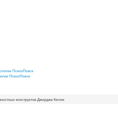
хологии ПсихоПоиск
логии ПсихоПоиск
чностных конструктов Джорджа Келли