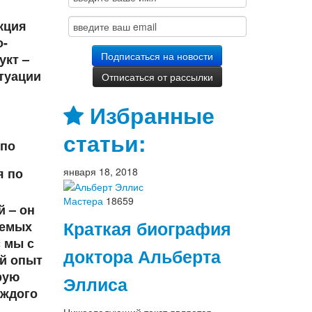
кция
о-
укт –
туации
Избранные
статьи:
 по
января 18, 2018
я по
Мастера
18659
й – он
Краткая биография
аемых
с мы с
доктора Альберта
ый опыт
рую
Эллиса
аждого