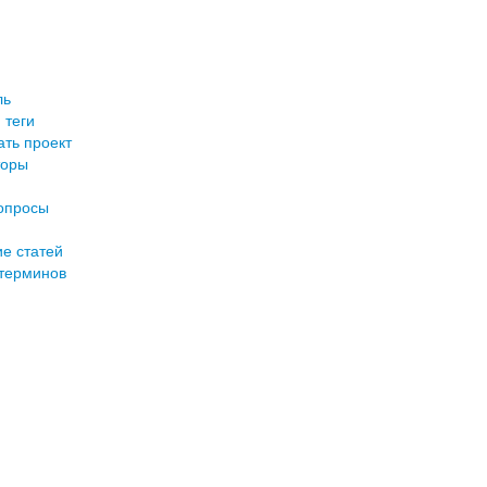
ль
 теги
ть проект
торы
опросы
е статей
терминов