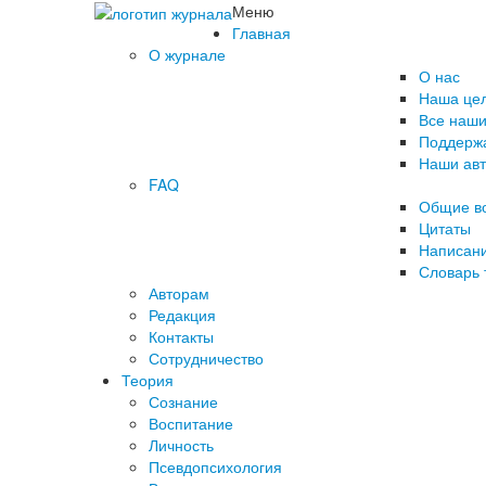
Меню
Главная
О журнале
О нас
Наша це
Все наши
Поддержа
Наши ав
FAQ
Общие в
Цитаты
Написани
Словарь 
Авторам
Редакция
­Контакты
Сотрудничество
Теория
Сознание
Воспитание
Личность
Псевдопсихология