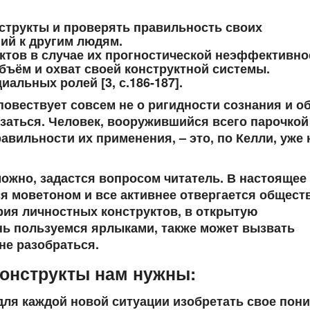
структы и проверять правильность своих
ий к другим людям.
уктов в случае их прогностической неэффективно
бъём и охват своей конструктной системы.
альных ролей [3, с.186-187].
повествует совсем не о ригидности сознания и о
азаться. Человек, вооружившийся всего парочкой
вильности их применения, – это, по Келли, уже 
ожно, задастся вопросом читатель. В настоящее
я моветоном и все активнее отвергается общест
ория личностных конструктов, в открытую
нь пользуемся ярлыками, также может вызвать
 не разобраться.
конструкты нам нужны:
 для каждой новой ситуации изобретать свое пон