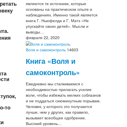
ретать
являются те источники, которые
основаны на практическом опыте и
овеку
наблюдениях. Именно такой является
книга Г. Ньюфелда и Г. Матэ «Не
упускайте своих детей». Мысли и
ыта.
выводы…
ения
февраля 22, 2020
Воля и самоконтроль
14603
Книга «Воля и
самоконтроль»
кта
ести
Ежедневно мы сталкиваемся с
необходимостью прилагать усилие
воли, чтобы избежать мелких соблазнов
тупок,
и не поддаться сиюминутным порывам.
Человек, у которого это получается
о-то
лучше, чем у других, как правило,
вызывает всеобщее одобрение.
ки
Высокий уровень…