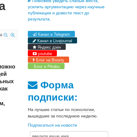
а
Поможем увидеть слабые места,
усилить аргументацию через научные
публикации и довести текст до
результата.
Канал в Telegram
а
Канал в Livejournal
Яндекс дзен
youtube
Блог на Boosty
можно
Блог в Pikabu
щей
льных
Форма
как
подписки:
м,
На лучшие статьи по
психологии
,
вышедшие за последнюю неделю.
Подписаться на новости