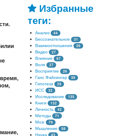
Избранные
теги:
сти.
Анализ
44
Бессознательное
31
билии
Взаимоотношения
26
Видео
27
Влияние
67
не
Воля
27
Восприятие
26
Ганс Файхингер
 время,
39
Гипотеза
29
вом,
ИСС
32
Исследование
135
Книги
132
Личность
42
Методы
71
Мозг
79
Мышление
58
имание,
Наука
43