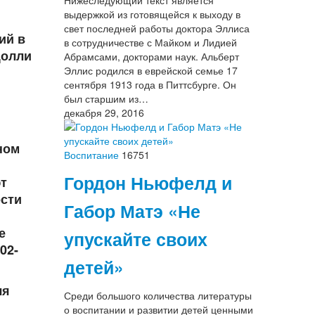
Нижеследующий текст является
выдержкой из готовящейся к выходу в
свет последней работы доктора Эллиса
ий в
в сотрудничестве с Майком и Лидией
Долли
Абрамсами, докторами наук. Альберт
Эллис родился в еврейской семье 17
сентября 1913 года в Питтсбурге. Он
был старшим из…
декабря 29, 2016
ном
Воспитание
16751
Гордон Ньюфелд и
ют
ости
Габор Матэ «Не
е
упускайте своих
02-
детей»
ля
Среди большого количества литературы
о воспитании и развитии детей ценными