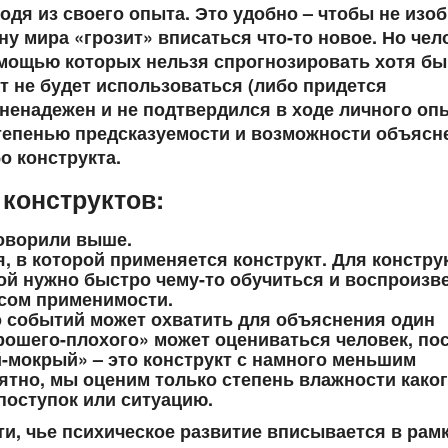
дя из своего опыта. Это удобно – чтобы не изоб
ну мира «грозит» вписаться что-то новое. Но чел
омощью которых нельзя спрогнозировать хотя бы
т не будет использоваться (либо придется
 ненадежен и не подтвердился в ходе личного оп
тепенью предсказуемости и возможности объясн
о конструкта.
конструктов:
оворили выше.
, в которой применяется конструкт. Для констру
ой нужно быстро чему-то обучиться и воспроизв
сом применимости.
 событий может охватить для объяснения один
орошего-плохого» может оцениваться человек, пос
ой-мокрый» – это конструкт с намного меньшим
ятно, мы оценим только степень влажности каког
 поступок или ситуацию.
ти, чье психическое развитие вписывается в рам