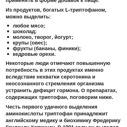
применять в форме добавок к пище.
Из продуктов, богатых L-триптофаном,
можно выделить:
любое мясо;
шоколад;
молоко, творог, йогурт;
крупы (овес);
фрукты (бананы, финики);
кедровые орехи.
Некоторые люди отмечают повышенную
потребность в этих продуктах именно
вследствие нехватки серотонина и
неосознанного стремления организма
устранить дефицит гормона. О препаратах,
содержащих триптофан, поговорим ниже.
Честь первого удачного выделения
аминокислоты триптофан принадлежит
английскому медику и биохимику Фредерику