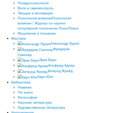
Псевдопсихология
Воля и самоконтроль
Эмоции и мотивация
Психология влияния
Психология
влияния | Журнал по научно-
популярной психологии ПсихоПоиск
Мышление и познание
Мастера
Александр Лурия
Фредерик
Скиннер
Эрик Берн
Альфред Адлер
Зигмунд Фрейд
Карл Юнг
Библиотека
Новинки
Тег книги
Философия
Научная литература
Художественная литература
Направления