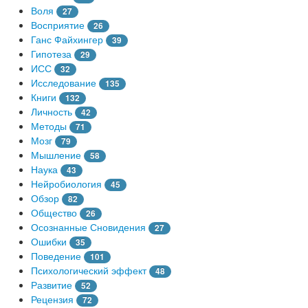
Воля
27
Восприятие
26
Ганс Файхингер
39
Гипотеза
29
ИСС
32
Исследование
135
Книги
132
Личность
42
Методы
71
Мозг
79
Мышление
58
Наука
43
Нейробиология
45
Обзор
82
Общество
26
Осознанные Сновидения
27
Ошибки
35
Поведение
101
Психологический эффект
48
Развитие
52
Рецензия
72