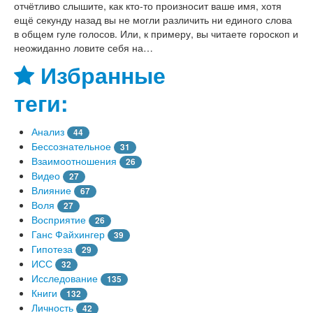
отчётливо слышите, как кто-то произносит ваше имя, хотя
ещё секунду назад вы не могли различить ни единого слова
в общем гуле голосов. Или, к примеру, вы читаете гороскоп и
неожиданно ловите себя на…
Избранные
теги:
Анализ
44
Бессознательное
31
Взаимоотношения
26
Видео
27
Влияние
67
Воля
27
Восприятие
26
Ганс Файхингер
39
Гипотеза
29
ИСС
32
Исследование
135
Книги
132
Личность
42