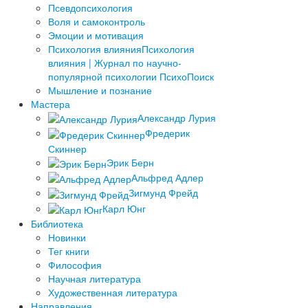
Псевдопсихология
Воля и самоконтроль
Эмоции и мотивация
Психология влияния
Психология
влияния | Журнал по научно-
популярной психологии ПсихоПоиск
Мышление и познание
Мастера
Александр Лурия
Фредерик
Скиннер
Эрик Берн
Альфред Адлер
Зигмунд Фрейд
Карл Юнг
Библиотека
Новинки
Тег книги
Философия
Научная литература
Художественная литература
Направления