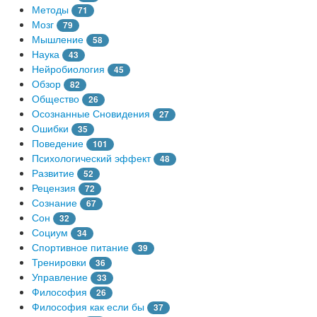
Методы
71
Мозг
79
Мышление
58
Наука
43
Нейробиология
45
Обзор
82
Общество
26
Осознанные Сновидения
27
Ошибки
35
Поведение
101
Психологический эффект
48
Развитие
52
Рецензия
72
Сознание
67
Сон
32
Социум
34
Спортивное питание
39
Тренировки
36
Управление
33
Философия
26
Философия как если бы
37