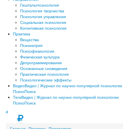
Гештальтпсихология
Психология творчества
Психология управления
Социальная психология
Когнитивная психология
Практика
Вещества
Психиатрия
Психофизиология
Физическая культура
Депрограммирование
Осознанные сновидения
Практическая психология
Психологические эффекты
Видео
Видео | Журнал по научно-популярной психологии
ПсихоПоиск
Теги
Видео | Журнал по научно-популярной психологии
ПсихоПоиск
a
Главная
Практика
Психиатрия