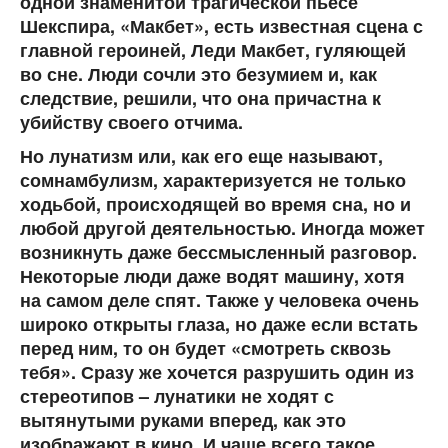
одной знаменитой трагической пьесе
Шекспира, «Макбет», есть известная сцена с
главной героиней, Леди Макбет, гуляющей
во сне. Люди сочли это безумием и, как
следствие, решили, что она причастна к
убийству своего отчима.
Но лунатизм или, как его еще называют,
сомнамбулизм, характеризуется не только
ходьбой, происходящей во время сна, но и
любой другой деятельностью. Иногда может
возникнуть даже бессмысленный разговор.
Некоторые люди даже водят машину, хотя
на самом деле спят. Также у человека очень
широко открыты глаза, но даже если встать
перед ним, то он будет «смотреть сквозь
тебя». Сразу же хочется разрушить один из
стереотипов – лунатики не ходят с
вытянутыми руками вперед, как это
изображают в кино. И чаще всего такое