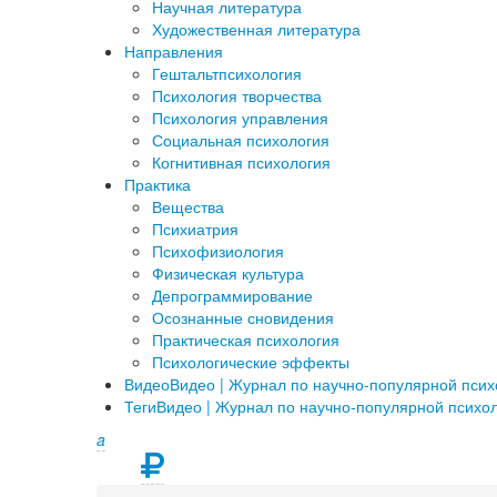
Научная литература
Художественная литература
Направления
Гештальтпсихология
Психология творчества
Психология управления
Социальная психология
Когнитивная психология
Практика
Вещества
Психиатрия
Психофизиология
Физическая культура
Депрограммирование
Осознанные сновидения
Практическая психология
Психологические эффекты
Видео
Видео | Журнал по научно-популярной пси
Теги
Видео | Журнал по научно-популярной психо
a