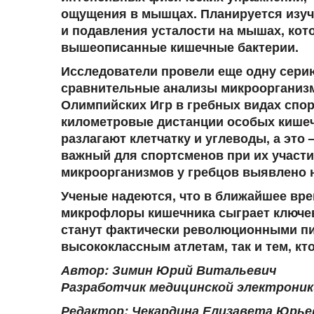
ощущения в мышцах. Планируется изуч
и подавления усталости на мышах, кот
вышеописанные кишечные бактерии.
Исследователи провели еще одну сери
сравнительные анализы микроорганизм
Олимпийских Игр в гребных видах спорт
километровые дистанции особых кишеч
разлагают клетчатку и углеводы, а эт
важный для спортсменов при их участи
микроорганизмов у гребцов выявлено 
Ученые надеются, что в ближайшее вр
микрофлоры кишечника сыграет ключев
станут фактически революционными пи
высококлассным атлетам, так и тем, кт
Автор: Зимин Юрий Витальевич
Разработчик медицинской электрони
Редактор: Чекардина Елизавета Юрье