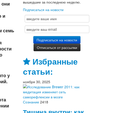
вышедшие за последнюю неделю.
 они
Подписаться на новости
о и
м семь
я
ности
о
Избранные
статьи:
что у
рий.
ноября 30, 2025
ота
Сознание
2418
ении
Тишина внутри: как