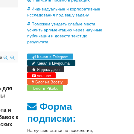
Индивидуальные и корпоративные
исследования под вашу задачу
Поможем увидеть слабые места,
усилить аргументацию через научные
публикации и довести текст до
результата.
Канал в Telegram
а
Канал в Livejournal
Яндекс дзен
youtube
Блог на Boosty
а для
Блог в Pikabu
сы
Форма
та и
подписки:
бавок к
нских
На лучшие статьи по
психологии
,