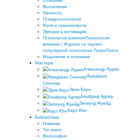
Сознание
Воспитание
Личность
Псевдопсихология
Воля и самоконтроль
Эмоции и мотивация
Психология влияния
Психология
влияния | Журнал по научно-
популярной психологии ПсихоПоиск
Мышление и познание
Мастера
Александр Лурия
Фредерик
Скиннер
Эрик Берн
Альфред Адлер
Зигмунд Фрейд
Карл Юнг
Библиотека
Новинки
Тег книги
Философия