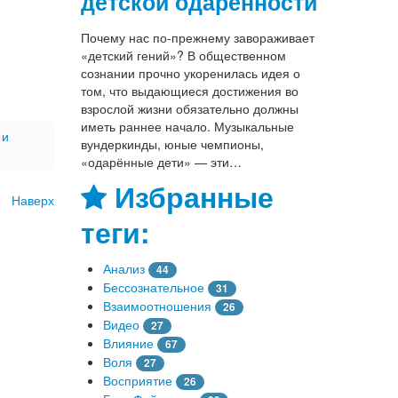
детской одарённости
Почему нас по-прежнему завораживает
«детский гений»? В общественном
сознании прочно укоренилась идея о
том, что выдающиеся достижения во
взрослой жизни обязательно должны
иметь раннее начало. Музыкальные
 и
вундеркинды, юные чемпионы,
«одарённые дети» — эти…
Избранные
Наверх
теги:
Анализ
44
Бессознательное
31
Взаимоотношения
26
Видео
27
Влияние
67
Воля
27
Восприятие
26