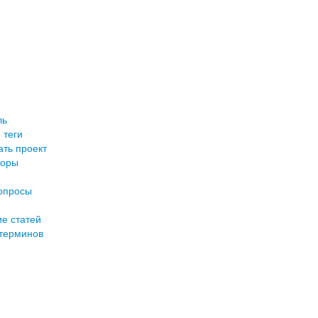
ль
 теги
ть проект
торы
опросы
е статей
терминов