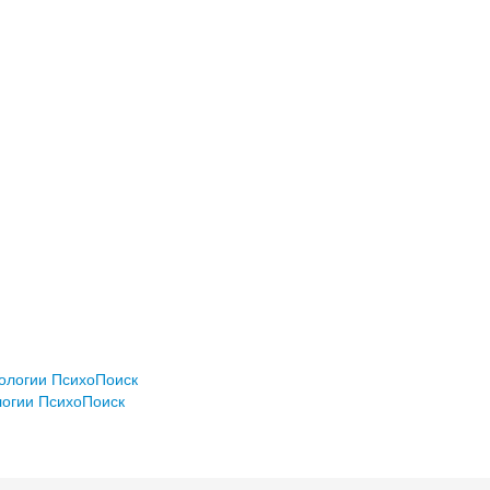
хологии ПсихоПоиск
логии ПсихоПоиск