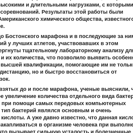
высокими и длительными нагрузками, с которыми
 соревнований. Результаты этой работы были
мериканского химического общества, известног
е.
до Бостонского марафона и в последующие за ни
й у лучших атлетов, участвовавших в этом
ергнуты тщательному лабораторному анализу дл
и их количества, что позволило выявить особен
 высшей квалификации, помогающие им не тольк
дистанцию, но и быстро восстановиться от
зок.
взятых до и после марафона, ученые выяснили, 
е увеличение количества отдельного вида бакте
 при помощи самых передовых компьютерных
тип бактерий являлся основным и очень
ислоты. А уже давно известно, что данная кисл
накапливаться в организме человека при выполн
что вызывает сильную усталость и болезненные