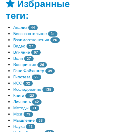
Избранные
теги:
Анализ
44
Бессознательное
31
Взаимоотношения
26
Видео
27
Влияние
67
Воля
27
Восприятие
26
Ганс Файхингер
39
Гипотеза
29
ИСС
32
Исследование
135
Книги
132
Личность
42
Методы
71
Мозг
79
Мышление
58
Наука
43