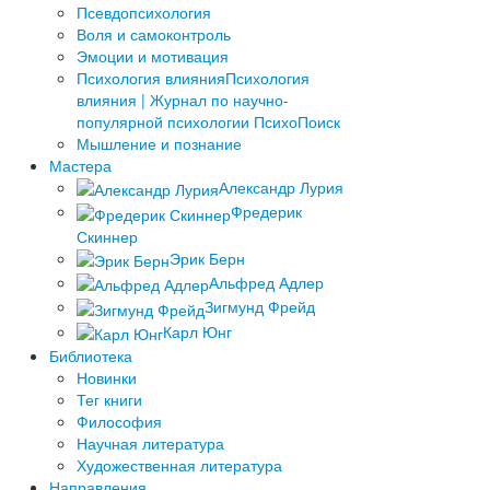
Псевдопсихология
Воля и самоконтроль
Эмоции и мотивация
Психология влияния
Психология
влияния | Журнал по научно-
популярной психологии ПсихоПоиск
Мышление и познание
Мастера
Александр Лурия
Фредерик
Скиннер
Эрик Берн
Альфред Адлер
Зигмунд Фрейд
Карл Юнг
Библиотека
Новинки
Тег книги
Философия
Научная литература
Художественная литература
Направления