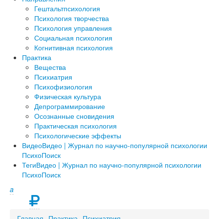
Гештальтпсихология
Психология творчества
Психология управления
Социальная психология
Когнитивная психология
Практика
Вещества
Психиатрия
Психофизиология
Физическая культура
Депрограммирование
Осознанные сновидения
Практическая психология
Психологические эффекты
Видео
Видео | Журнал по научно-популярной психологии
ПсихоПоиск
Теги
Видео | Журнал по научно-популярной психологии
ПсихоПоиск
a
Главная
Практика
Психиатрия