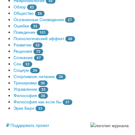
Нейробиология
45
Обзор
82
Общество
26
Осознанные Сновидения
27
Ошибки
35
Поведение
101
Психологический эффект
48
Развитие
52
Рецензия
72
Сознание
67
Сон
32
Социум
34
Спортивное питание
39
Тренировки
36
Управление
33
Философия
26
Философия как если бы
37
Эрик Берн
33
© Free
Поддержать проект