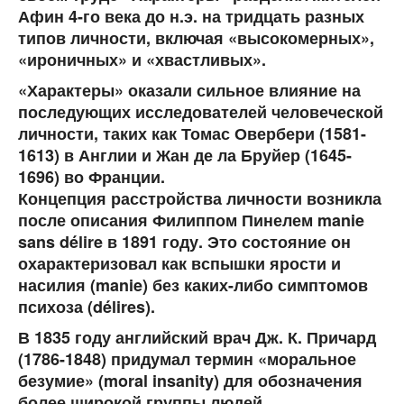
Афин 4-го века до н.э. на тридцать разных
типов личности, включая «высокомерных»,
«ироничных» и «хвастливых».
«Характеры» оказали сильное влияние на
последующих исследователей человеческой
личности, таких как
Томас Овербери
(1581-
1613) в Англии и Жан де ла Бруйер (1645-
1696) во Франции.
Концепция расстройства личности возникла
после описания Филиппом Пинелем manie
sans délire в 1891 году. Это состояние он
охарактеризовал как вспышки ярости и
насилия (manie) без каких-либо симптомов
психоза (délires).
В 1835 году английский врач
Дж. К. Причард
(1786-1848) придумал термин «моральное
безумие» (moral insanity) для обозначения
более широкой группы людей,