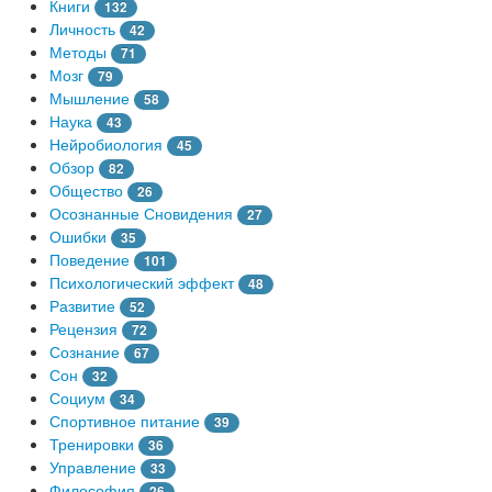
Книги
132
Личность
42
Методы
71
Мозг
79
Мышление
58
Наука
43
Нейробиология
45
Обзор
82
Общество
26
Осознанные Сновидения
27
Ошибки
35
Поведение
101
Психологический эффект
48
Развитие
52
Рецензия
72
Сознание
67
Сон
32
Социум
34
Спортивное питание
39
Тренировки
36
Управление
33
Философия
26