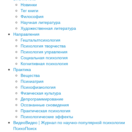
Новинки
Тег книги
Философия
Научная литература
Художественная литература
Направления
Гештальтпсихология
Психология творчества
Психология управления
Социальная психология
Когнитивная психология
Практика
Вещества
Психиатрия
Психофизиология
Физическая культура
Депрограммирование
Осознанные сновидения
Практическая психология
Психологические эффекты
Видео
Видео | Журнал по научно-популярной психологии
ПсихоПоиск