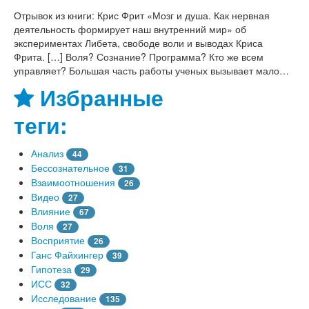
Отрывок из книги: Крис Фрит «Мозг и душа. Как нервная
деятельность формирует наш внутренний мир» об
экспериментах Либета, свободе воли и выводах Криса
Фрита. […] Воля? Сознание? Программа? Кто же всем
управляет? Большая часть работы ученых вызывает мало…
Избранные
теги:
Анализ
44
Бессознательное
31
Взаимоотношения
26
Видео
27
Влияние
67
Воля
27
Восприятие
26
Ганс Файхингер
39
Гипотеза
29
ИСС
32
Исследование
135