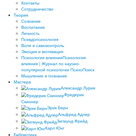
­Контакты
Сотрудничество
Теория
Сознание
Воспитание
Личность
Псевдопсихология
Воля и самоконтроль
Эмоции и мотивация
Психология влияния
Психология
влияния | Журнал по научно-
популярной психологии ПсихоПоиск
Мышление и познание
Мастера
Александр Лурия
Фредерик
Скиннер
Эрик Берн
Альфред Адлер
Зигмунд Фрейд
Карл Юнг
Библиотека