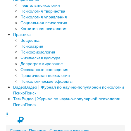
Гештальтпсихология
Психология творчества
Психология управления
Социальная психология
Когнитивная психология
Практика
Вещества
Психиатрия
Психофизиология
Физическая культура
Депрограммирование
Осознанные сновидения
Практическая психология
Психологические эффекты
Видео
Видео | Журнал по научно-популярной психологии
ПсихоПоиск
Теги
Видео | Журнал по научно-популярной психологии
ПсихоПоиск
a
Главная
Практика
Физическая культура