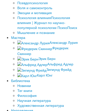
Псевдопсихология
Воля и самоконтроль
Эмоции и мотивация
Психология влияния
Психология
влияния | Журнал по научно-
популярной психологии ПсихоПоиск
Мышление и познание
Мастера
Александр Лурия
Фредерик
Скиннер
Эрик Берн
Альфред Адлер
Зигмунд Фрейд
Карл Юнг
Библиотека
Новинки
Тег книги
Философия
Научная литература
Художественная литература
Направления