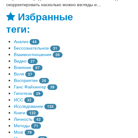
скорректировать насколько можно взгляды и…
Избранные
теги:
Анализ
44
Бессознательное
31
Взаимоотношения
26
Видео
27
Влияние
67
Воля
27
Восприятие
26
Ганс Файхингер
39
Гипотеза
29
ИСС
32
Исследование
135
Книги
132
Личность
42
Методы
71
Мозг
79