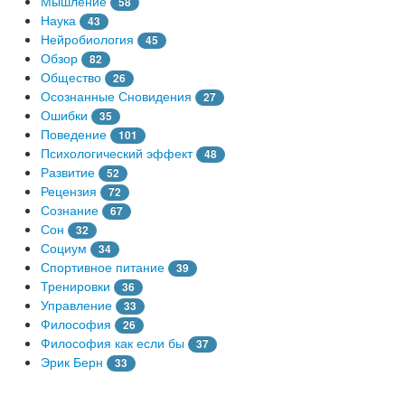
Мышление
58
Наука
43
Нейробиология
45
Обзор
82
Общество
26
Осознанные Сновидения
27
Ошибки
35
Поведение
101
Психологический эффект
48
Развитие
52
Рецензия
72
Сознание
67
Сон
32
Социум
34
Спортивное питание
39
Тренировки
36
Управление
33
Философия
26
Философия как если бы
37
Эрик Берн
33
© Free