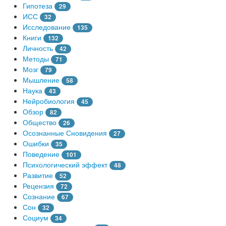
Гипотеза
29
ИСС
32
Исследование
135
Книги
132
Личность
42
Методы
71
Мозг
79
Мышление
58
Наука
43
Нейробиология
45
Обзор
82
Общество
26
Осознанные Сновидения
27
Ошибки
35
Поведение
101
Психологический эффект
48
Развитие
52
Рецензия
72
Сознание
67
Сон
32
Социум
34