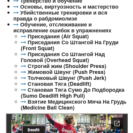
Тренерство и обучение
Основы, виртуозность и мастерство
Убийственные тренировки и вся
правда о рабдомиолизе
Обучение, отслеживание и
исправление ошибок в упражнениях
Приседания (Air Squat)
Приседания Со Штангой На Груди
(Front Squat)
Приседания Со Штангой Над
Головой (Overhead Squat)
Строгий жим (Shoulder Press)
Жимовой Швунг (Push Press)
Толчковый Швунг (Push Jerk)
Становая Тяга (Deadlift)
Становая Тяга Сумо До Подбородка
(Sumo Deadlift High Pull)
Взятие Медицинского Мяча На Грудь
(Medicine Ball Clean)