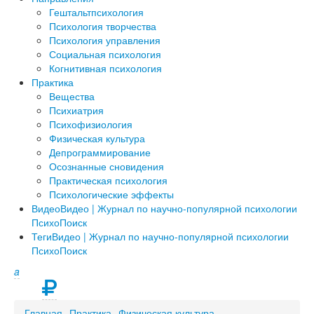
Гештальтпсихология
Психология творчества
Психология управления
Социальная психология
Когнитивная психология
Практика
Вещества
Психиатрия
Психофизиология
Физическая культура
Депрограммирование
Осознанные сновидения
Практическая психология
Психологические эффекты
Видео
Видео | Журнал по научно-популярной психологии
ПсихоПоиск
Теги
Видео | Журнал по научно-популярной психологии
ПсихоПоиск
a
Главная
Практика
Физическая культура