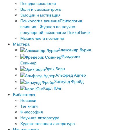
Псевдопсихология
Воля и самоконтроль
Эмоции и мотивация
Психология влияния
Психология
влияния | Журнал по научно-
популярной психологии ПсихоПоиск
Мышление и познание
Мастера
Александр Лурия
Фредерик
Скиннер
Эрик Берн
Альфред Адлер
Зигмунд Фрейд
Карл Юнг
Библиотека
Новинки
Тег книги
Философия
Научная литература
Художественная литература
Направления