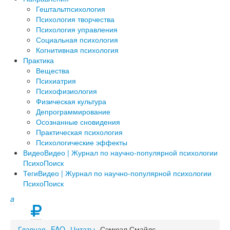
Гештальтпсихология
Психология творчества
Психология управления
Социальная психология
Когнитивная психология
Практика
Вещества
Психиатрия
Психофизиология
Физическая культура
Депрограммирование
Осознанные сновидения
Практическая психология
Психологические эффекты
Видео
Видео | Журнал по научно-популярной психологии
ПсихоПоиск
Теги
Видео | Журнал по научно-популярной психологии
ПсихоПоиск
a
Главная
FAQ
Цитаты
Сэмюэл Смайлс