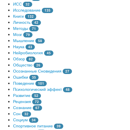
ИСС
32
Исследование
135
Книги
132
Личность
42
Методы
71
Мозг
79
Мышление
58
Наука
43
Нейробиология
45
Обзор
82
Общество
26
Осознанные Сновидения
27
Ошибки
35
Поведение
101
Психологический эффект
48
Развитие
52
Рецензия
72
Сознание
67
Сон
32
Социум
34
Спортивное питание
39