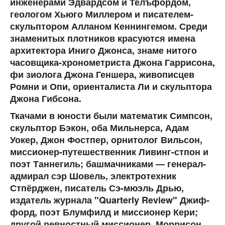
инженерами Эдвардсом и Телъфордом,
геологом Хьюго Миллером и писателем-
скульптором Алланом Кеннингемом. Среди
знаменитых плотников красуются имена
архитектора Иниго Джонса, знаме нитого
часовщика-хронометриста Джона Гаррисона,
фи зиолога Джона Геншера, живописцев
Ромни и Опи, ориенталиста Ли и скульптора
Джона Гибсона.
Ткачами в юности были математик Симпсон,
скульптор Бэкон, оба Мильнерса, Адам
Уокер, Джон Фостпер, орнитолог Вильсон,
миссионер-путешественник Ливинг-стпон и
поэт Таннегиль; башмачниками — генерал-
адмирал сэр Шовель, электротехник
Стпёрджен, писатель Сэ-мюэль Дрью,
издатель журнала "Quarterly Review" Джиф-
форд, поэт Блумфилд и миссионер Кери;
другой ревностный миссионер, Моррисон,