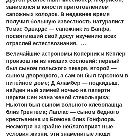
занимался в юности приготовлением
сапожных колодок. В недавнее время
получил большую известность натуралист
Томас Эдварде — сапожник из Банфа,
посвятивший свой досуг изучению всех
отраслей естествознания. …
Величайшие астрономы Коперник и Кеплер
произош ли из низших сословий: первый
был сыном польского пекаря, второй —
сыном дворецкого, а сам он был гарсоном в
питейном доме; Д Аламбер — подкидыш,
найден ный зимней ночью на паперти
церкви Сен Жана женой стекольщика;
Ньютон был сыном вольного хлебопашца
близ Грентема; Лаплас — сыном бедного
крестьянина из Бомона близ Гонфлора.
Несмотря на крайне неблагоприят ные
условия жизни, эти знаменитые люди