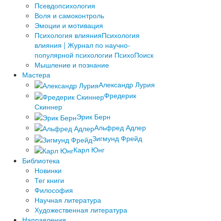
Псевдопсихология
Воля и самоконтроль
Эмоции и мотивация
Психология влияния
Психология
влияния | Журнал по научно-
популярной психологии ПсихоПоиск
Мышление и познание
Мастера
Александр Лурия
Фредерик
Скиннер
Эрик Берн
Альфред Адлер
Зигмунд Фрейд
Карл Юнг
Библиотека
Новинки
Тег книги
Философия
Научная литература
Художественная литература
Направления