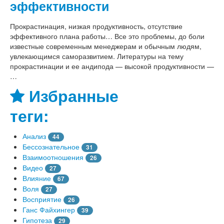
эффективности
Прокрастинация, низкая продуктивность, отсутствие
эффективного плана работы… Все это проблемы, до боли
известные современным менеджерам и обычным людям,
увлекающимся саморазвитием. Литературы на тему
прокрастинации и ее андипода — высокой продуктивности —
…
Избранные
теги:
Анализ
44
Бессознательное
31
Взаимоотношения
26
Видео
27
Влияние
67
Воля
27
Восприятие
26
Ганс Файхингер
39
Гипотеза
29