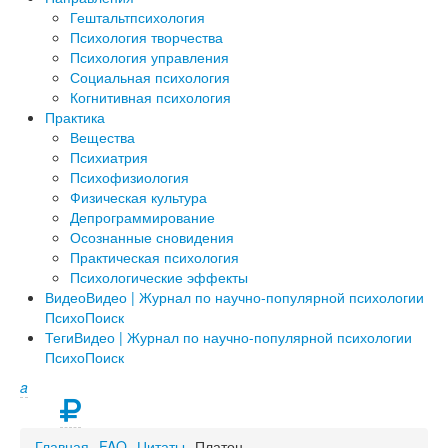
Гештальтпсихология
Психология творчества
Психология управления
Социальная психология
Когнитивная психология
Практика
Вещества
Психиатрия
Психофизиология
Физическая культура
Депрограммирование
Осознанные сновидения
Практическая психология
Психологические эффекты
Видео
Видео | Журнал по научно-популярной психологии
ПсихоПоиск
Теги
Видео | Журнал по научно-популярной психологии
ПсихоПоиск
a
Главная
FAQ
Цитаты
Платон