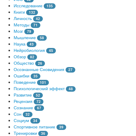
Исследование
135
Книги
132
Личность
42
Методы
71
Мозг
79
Мышление
58
Наука
43
Нейробиология
45
Обзор
82
Общество
26
Осознанные Сновидения
27
Ошибки
35
Поведение
101
Психологический эффект
48
Развитие
52
Рецензия
72
Сознание
67
Сон
32
Социум
34
Спортивное питание
39
Тренировки
36