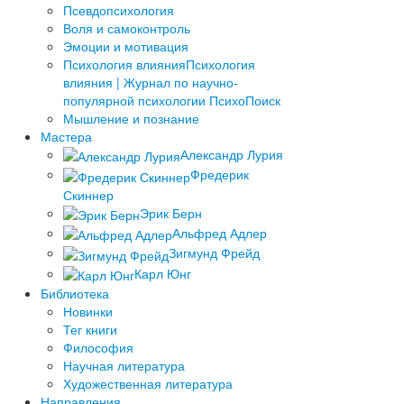
Псевдопсихология
Воля и самоконтроль
Эмоции и мотивация
Психология влияния
Психология
влияния | Журнал по научно-
популярной психологии ПсихоПоиск
Мышление и познание
Мастера
Александр Лурия
Фредерик
Скиннер
Эрик Берн
Альфред Адлер
Зигмунд Фрейд
Карл Юнг
Библиотека
Новинки
Тег книги
Философия
Научная литература
Художественная литература
Направления