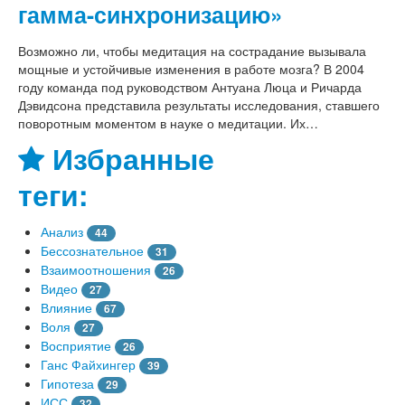
гамма-синхронизацию»
Возможно ли, чтобы медитация на сострадание вызывала
мощные и устойчивые изменения в работе мозга? В 2004
году команда под руководством Антуана Люца и Ричарда
Дэвидсона представила результаты исследования, ставшего
поворотным моментом в науке о медитации. Их…
Избранные
теги:
Анализ
44
Бессознательное
31
Взаимоотношения
26
Видео
27
Влияние
67
Воля
27
Восприятие
26
Ганс Файхингер
39
Гипотеза
29
ИСС
32