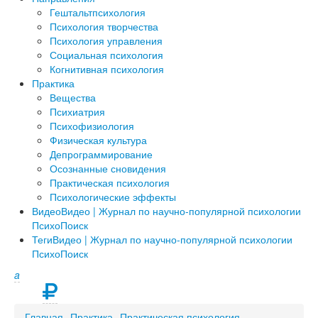
Гештальтпсихология
Психология творчества
Психология управления
Социальная психология
Когнитивная психология
Практика
Вещества
Психиатрия
Психофизиология
Физическая культура
Депрограммирование
Осознанные сновидения
Практическая психология
Психологические эффекты
Видео
Видео | Журнал по научно-популярной психологии
ПсихоПоиск
Теги
Видео | Журнал по научно-популярной психологии
ПсихоПоиск
a
Главная
Практика
Практическая психология