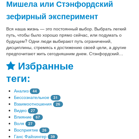
Мишела или Стэнфордский
зефирный эксперимент
Вся наша жизнь — это постоянный выбор. Выбрать легкий
путь, чтобы было хорошо прямо сейчас, или подумать о
будущем? Одни люди выбирают путь ограничений,
дисциплины, стремясь к достижению своей цели, а другие
предпочитают жить сегодняшним днем. Стэнфордский…
Избранные
теги:
Анализ
44
Бессознательное
31
Взаимоотношения
26
Видео
27
Влияние
67
Воля
27
Восприятие
26
Ганс Файхингер
39