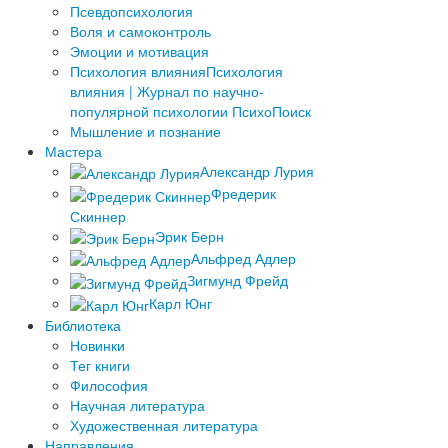
Псевдопсихология
Воля и самоконтроль
Эмоции и мотивация
Психология влияния
Психология
влияния | Журнал по научно-
популярной психологии ПсихоПоиск
Мышление и познание
Мастера
Александр Лурия
Фредерик
Скиннер
Эрик Берн
Альфред Адлер
Зигмунд Фрейд
Карл Юнг
Библиотека
Новинки
Тег книги
Философия
Научная литература
Художественная литература
Направления