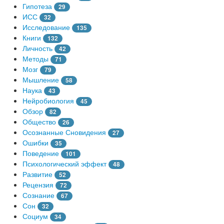
Гипотеза
29
ИСС
32
Исследование
135
Книги
132
Личность
42
Методы
71
Мозг
79
Мышление
58
Наука
43
Нейробиология
45
Обзор
82
Общество
26
Осознанные Сновидения
27
Ошибки
35
Поведение
101
Психологический эффект
48
Развитие
52
Рецензия
72
Сознание
67
Сон
32
Социум
34