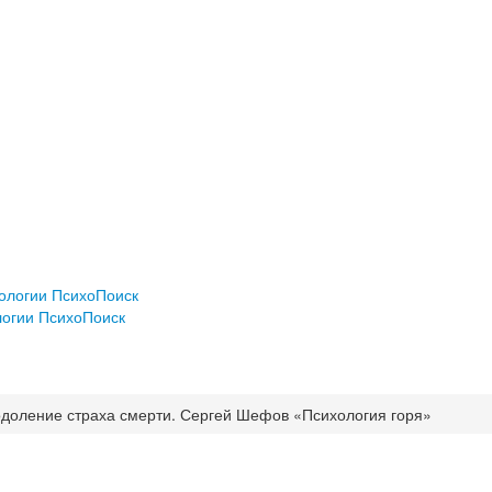
хологии ПсихоПоиск
логии ПсихоПоиск
доление страха смерти. Сергей Шефов «Психология горя»