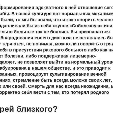
 формирования адекватного к ней отношения сег
абы. В нашей культуре нет нормальных механиз
были, то мы бы знали, что и как говорить челове
ыдавливали бы из себя скупое «Соболезную» или
ельно больные так не боялись бы признаваться
обнародования своего диагноза не оставались бы
теряются, не понимая, можно ли говорить о гр
 себя в присутствии ракового больного либо как н
кт болезни, либо поддерживая лицемерно-
даляет, не позволяет выйти на нормальный уров
 табуирована в нашем обществе, и это приводит к
вязанных, провоцирует культивирование вечной
ниях, стремление быть всегда моложе своих лет,
 или своей. Смерть для нас всегда неожиданна,
корректно себя вести с тем, кто потерял родного
ерей близкого?