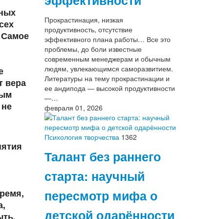
эффективности
ьных
Прокрастинация, низкая
сех
продуктивность, отсутствие
. Самое
эффективного плана работы… Все это
проблемы, до боли известные
современным менеджерам и обычным
людям, увлекающимся саморазвитием.
е
Литературы на тему прокрастинации и
т вера
ее андипода — высокой продуктивности
ным
—…
 не
февраля 01, 2026
Психология творчества
1362
нятия
Талант без раннего
старта: научный
время,
пересмотр мифа о
а,
детской одарённости
ыть.