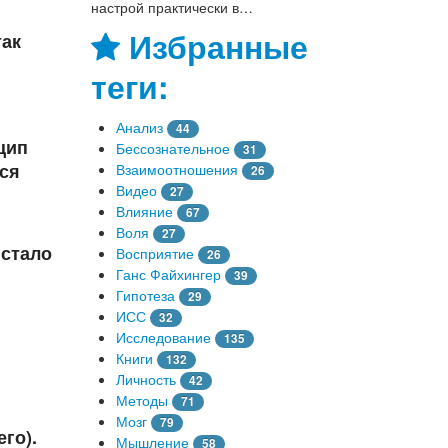
настрой практически в…
Избранные
так
теги:
Анализ
44
цип
Бессознательное
31
тся
Взаимоотношения
26
Видео
27
Влияние
67
Воля
27
 стало
Восприятие
26
Ганс Файхингер
39
Гипотеза
29
ИСС
32
Исследование
135
Книги
132
Личность
42
Методы
71
Мозг
79
го).
Мышление
58