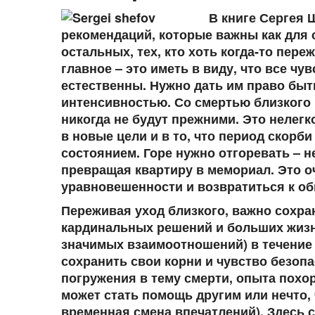
В книге Сергея 
рекомендаций, которые важны как для с
остальных, тех, кто хоть когда-то пер
главное – это иметь в виду, что все чу
естественны. Нужно дать им право быть
интенсивностью. Со смертью близкого
никогда не будут прежними. Это нелегк
в новые цели и в то, что период скорб
состоянием. Горе нужно отгоревать – не
превращая квартиру в мемориал. Это оч
уравновешенности и возвратиться к о
Переживая уход близкого, важно сохр
кардинальных решений и больших жизн
значимых взаимоотношений) в течение 
сохранить свои корни и чувство безоп
погружения в тему смерти, опыта похор
может стать помощь другим или нечто, 
временная смена впечатлений). Здесь 