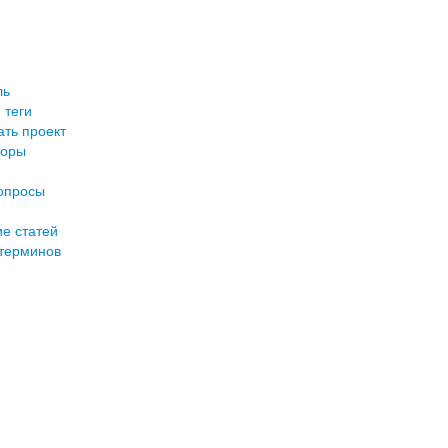
ль
 теги
ть проект
торы
опросы
е статей
терминов