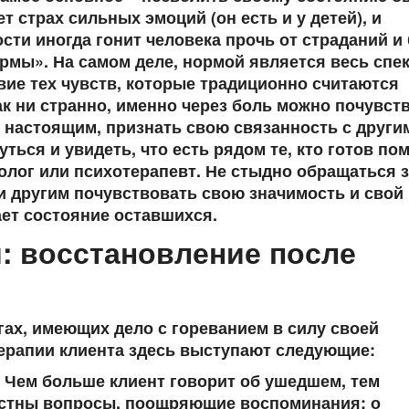
 страх сильных эмоций (он есть и у детей), и
ти иногда гонит человека прочь от страданий и 
ормы». На самом деле, нормой является весь спе
твие тех чувств, которые традиционно считаются
к ни странно, именно через боль можно почувст
, настоящим, признать свою связанность с други
ться и увидеть, что есть рядом те, кто готов по
холог или психотерапевт. Не стыдно обращаться 
 и другим почувствовать свою значимость и свой
ает состояние оставшихся.
: восстановление после
гах, имеющих дело с гореванием в силу своей
ерапии клиента здесь выступают следующие:
 Чем больше клиент говорит об ушедшем, тем
естны вопросы, поощряющие воспоминания: о