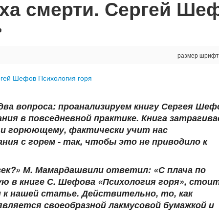
ха смерти. Сергей Ше
»
размер шрифт
ва вопроса: проанализируем книгу Сергея Шеф
ния в повседневной практике. Книга затрагив
и горюющему, фактически учит нас
ия с горем - так, чтобы это не приводило к
овек?» М. Мамардашвили ответил: «С плача по
ю в книге С. Шефова «Психология горя», стои
и к нашей статье. Действительно, то, как
является своеобразной лакмусовой бумажкой и