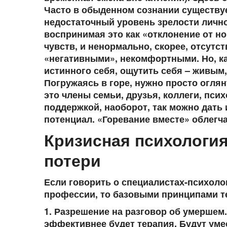
Часто в обыденном сознании существует
недостаточный уровень зрелости личнос
воспринимая это как «отклонение от н
чувств, и ненормально, скорее, отсутс
«негативными», некомфортными. Но, ка
истинного себя, ощутить себя – живым
Погружаясь в горе, нужно просто огляну
это члены семьи, друзья, коллеги, пси
поддержкой, наоборот, так можно дать
потенциал. «Горевание вместе» облегч
Кризисная психология
потери
Если говорить о специалистах-психоло
профессии, то базовыми принципами т
1.
Разрешение
на разговор об умершем.
эффективнее будет терапия. Будут ум