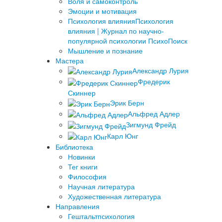
Воля и самоконтроль
Эмоции и мотивация
Психология влияния
Психология
влияния | Журнал по научно-
популярной психологии ПсихоПоиск
Мышление и познание
Мастера
Александр Лурия
Фредерик
Скиннер
Эрик Берн
Альфред Адлер
Зигмунд Фрейд
Карл Юнг
Библиотека
Новинки
Тег книги
Философия
Научная литература
Художественная литература
Направления
Гештальтпсихология