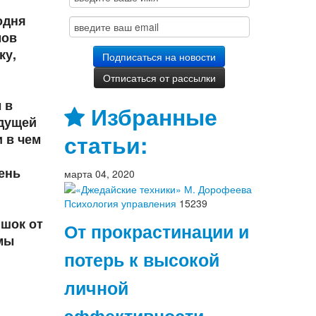
одня
мов
ку,
 в
Избранные
ядущей
статьи:
и в чем
ень
марта 04, 2020
Психология управления
15239
 шок от
От прокрастинации и
 мы
потерь к высокой
личной