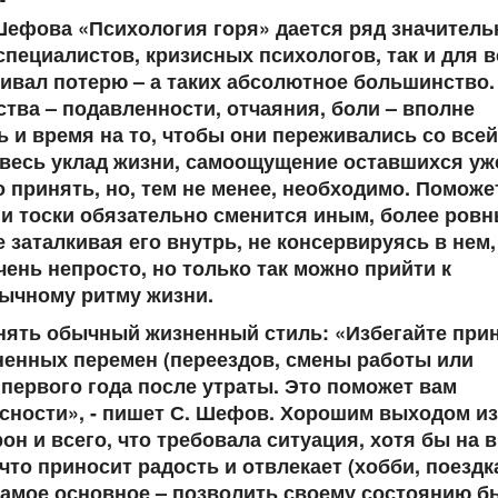
Шефова «Психология горя» дается ряд значител
пециалистов, кризисных психологов, так и для в
еживал потерю – а таких абсолютное большинство
вства – подавленности, отчаяния, боли – вполне
 и время на то, чтобы они переживались со всей
 весь уклад жизни, самоощущение оставшихся уж
о принять, но, тем не менее, необходимо. Поможе
и и тоски обязательно сменится иным, более ров
 заталкивая его внутрь, не консервируясь в нем,
ень непросто, но только так можно прийти к
бычному ритму жизни.
анять обычный жизненный стиль: «Избегайте при
енных перемен (переездов, смены работы или
первого года после утраты. Это поможет вам
асности», - пишет С. Шефов. Хорошим выходом из
он и всего, что требовала ситуация, хотя бы на 
что приносит радость и отвлекает (хобби, поездк
самое основное – позволить своему состоянию б