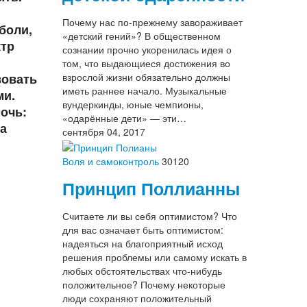
Почему нас по-прежнему завораживает
боли,
«детский гений»? В общественном
ктр
сознании прочно укоренилась идея о
том, что выдающиеся достижения во
вовать
взрослой жизни обязательно должны
иметь раннее начало. Музыкальные
ми.
вундеркинды, юные чемпионы,
мочь:
«одарённые дети» — эти…
за
сентября 04, 2017
Воля и самоконтроль
30120
Принцип Поллианны
Считаете ли вы себя оптимистом? Что
для вас означает быть оптимистом:
надеяться на благоприятный исход
решения проблемы или самому искать в
любых обстоятельствах что-нибудь
положительное? Почему некоторые
люди сохраняют положительный