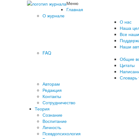
Меню
Главная
О журнале
О нас
Наша це
Все наши
Поддержа
Наши ав
FAQ
Общие в
Цитаты
Написани
Словарь 
Авторам
Редакция
­Контакты
Сотрудничество
Теория
Сознание
Воспитание
Личность
Псевдопсихология