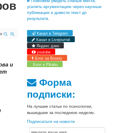
фов
Поможем увидеть слабые места,
усилить аргументацию через научные
публикации и довести текст до
результата.
Канал в Telegram
а
Канал в Livejournal
Яндекс дзен
youtube
Блог на Boosty
ова и
Блог в Pikabu
ает
Форма
подписки:
На лучшие статьи по
психологии
,
т
вышедшие за последнюю неделю.
Подписаться на новости