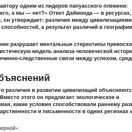
 автору одним из лидеров папуасского племени:
его, а мы — нет?» Ответ Даймонда — в ресурсах, 
й, он утверждает: различия между цивилизациями
способностей, а результат различий в географии
ение разрушает ментальные стереотипы превосхо
истическую модель анализа человеческой истори
чинно-следственные связи между успехом, сред
объяснений
что различия в развитии цивилизаций объясняют
 Вместо этого он предлагает
экологическое и
ивая, какие условия способствовали раннему ра
дарственности и письменности в одних регионах 
черной»: