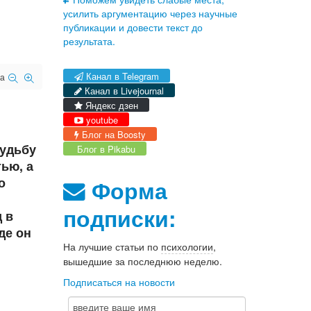
усилить аргументацию через научные
публикации и довести текст до
результата.
Канал в Telegram
а
Канал в Livejournal
Яндекс дзен
youtube
Блог на Boosty
судьбу
Блог в Pikabu
ью, а
о
Форма
подписки:
 в
де он
На лучшие статьи по
психологии
,
вышедшие за последнюю неделю.
Подписаться на новости