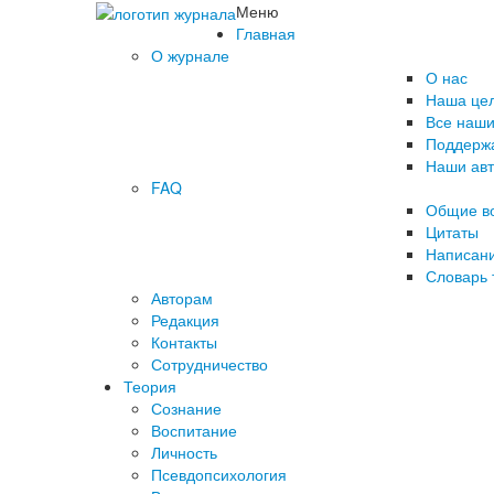
Меню
Главная
О журнале
О нас
Наша це
Все наши
Поддержа
Наши ав
FAQ
Общие в
Цитаты
Написани
Словарь 
Авторам
Редакция
­Контакты
Сотрудничество
Теория
Сознание
Воспитание
Личность
Псевдопсихология