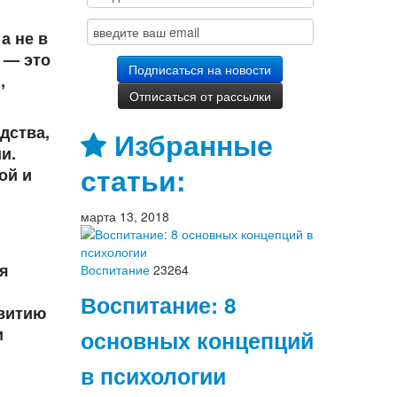
а не в
 — это
,
дства,
Избранные
и.
статьи:
ой и
марта 13, 2018
ся
Воспитание
23264
Воспитание: 8
звитию
и
основных концепций
в психологии