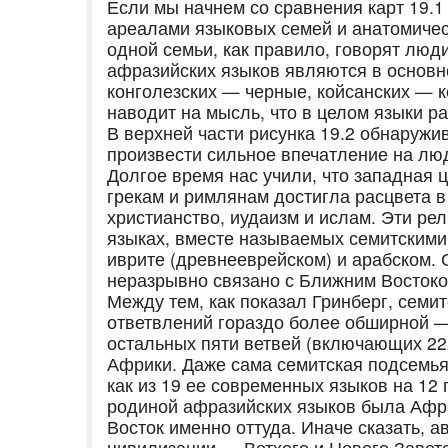
Если мы начнем со сравнения карт 19.1
ареалами языковых семей и анатомичес
одной семьи, как правило, говорят люд
афразийских языков являются в основно
конголезских — черные, койсанских — к
наводит на мысль, что в целом языки ра
В верхней части рисунка 19.2 обнаружи
произвести сильное впечатление на лю
Долгое время нас учили, что западная 
грекам и римлянам достигла расцвета в
христианство, иудаизм и ислам. Эти ре
языках, вместе называемых семитскими:
иврите (древнееврейском) и арабском.
неразрывно связано с Ближним Востоко
Между тем, как показал Гринберг, семи
ответвлений гораздо более обширной 
остальных пяти ветвей (включающих 22
Африки. Даже сама семитская подсемья
как из 19 ее современных языков на 12
родиной афразийских языков была Афри
Восток именно оттуда. Иначе сказать,
цивилизации — Ветхого и Нового Завето