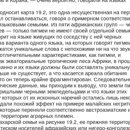
дносит карта 19.2, это одна несущественная на пе
тал останавливаться, говоря о примерном соответств
языковыми семьями. Из пяти африканских групп — ч
ев — только пигмеи не имеют своей отдельной семь
рит на языке живущих по соседству с ней черных
а варианта одного языка, на которых говорят пигме
ужатся уникальные слова с непохожими ни на что зву
отличительными характеристиками, как пигмеи, и
как экваториальные тропические леса Африки, в про
анно и их языки должны были составлять уникальн
ьше не существует, а что касается ареала обитания
 что он теперь крайне фрагментирован. Следовательн
ические данные, мы приходим к выводу, что земли п
пришлыми черными земледельцами и что языки этих
 которых от их исконных наречий остались лишь нек
дали похожий эффект на примере малайских негрит
 которые переняли соответственно австроазиатские 
 территории аграрных племен.
харской семьи на рисунке 19.2, ее прежняя террито
тиском носителей афразийских или нигеро-конголез