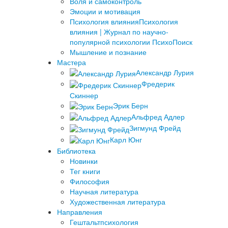
Воля и самоконтроль
Эмоции и мотивация
Психология влияния
Психология
влияния | Журнал по научно-
популярной психологии ПсихоПоиск
Мышление и познание
Мастера
Александр Лурия
Фредерик
Скиннер
Эрик Берн
Альфред Адлер
Зигмунд Фрейд
Карл Юнг
Библиотека
Новинки
Тег книги
Философия
Научная литература
Художественная литература
Направления
Гештальтпсихология