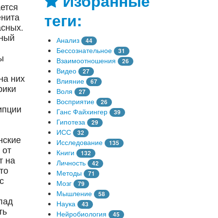
Избранные
ется
теги:
енита
асных.
ьный
Анализ
44
Бессознательное
31
ы
Взаимоотношения
26
Видео
27
на них
Влияние
67
рики
Воля
27
Восприятие
26
ипции
Ганс Файхингер
39
Гипотеза
29
ИСС
32
нские
Исследование
135
 от
Книги
132
т на
Личность
42
то
Методы
71
с
Мозг
79
Мышление
58
лад
Наука
43
ть
Нейробиология
45