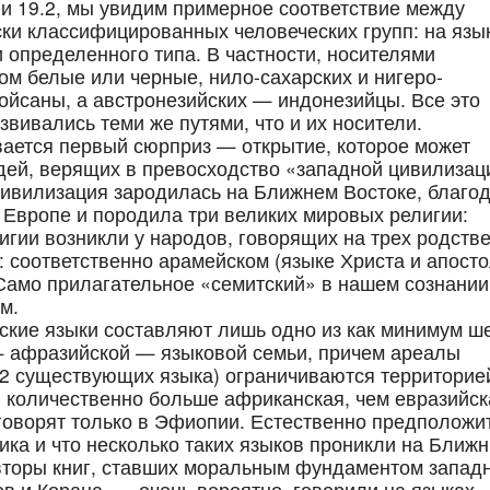
 и 19.2, мы увидим примерное соответствие между
ки классифицированных человеческих групп: на язы
и определенного типа. В частности, носителями
м белые или черные, нило-сахарских и нигеро-
ойсаны, а австронезийских — индонезийцы. Все это
звивались теми же путями, что и их носители.
вается первый сюрприз — открытие, которое может
дей, верящих в превосходство «западной цивилизац
цивилизация зародилась на Ближнем Востоке, благо
 Европе и породила три великих мировых религии:
лигии возникли у народов, говорящих на трех родств
 соответственно арамейском (языке Христа и апосто
 Само прилагательное «семитский» в нашем сознании
м.
тские языки составляют лишь одно из как минимум ш
— афразийской — языковой семьи, причем ареалы
2 существующих языка) ограничиваются территорие
 количественно больше африканская, чем евразийска
 говорят только в Эфиопии. Естественно предположит
ка и что несколько таких языков проникли на Ближ
 авторы книг, ставших моральным фундаментом запад
в и Корана, — очень вероятно, говорили на языках