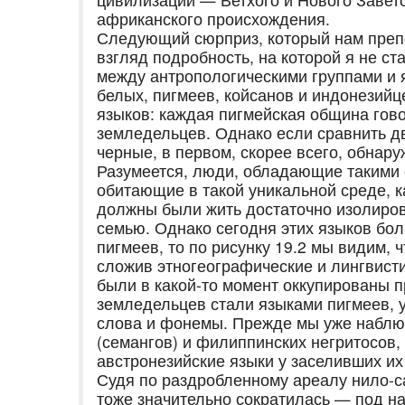
африканского происхождения.
Следующий сюрприз, который нам препо
взгляд подробность, на которой я не с
между антропологическими группами и 
белых, пигмеев, койсанов и индонезийц
языков: каждая пигмейская община гово
земледельцев. Однако если сравнить дв
черные, в первом, скорее всего, обнар
Разумеется, люди, обладающие такими 
обитающие в такой уникальной среде, 
должны были жить достаточно изолиров
семью. Однако сегодня этих языков бол
пигмеев, то по рисунку 19.2 мы видим,
сложив этногеографические и лингвист
были в какой-то момент оккупированы 
земледельцев стали языками пигмеев, у
слова и фонемы. Прежде мы уже наблю
(семангов) и филиппинских негритосов,
австронезийские языки у заселивших их
Судя по раздробленному ареалу нило-са
тоже значительно сократилась — под на