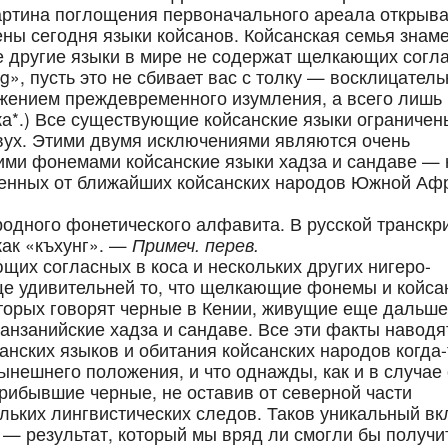
артина поглощения первоначального ареала открыва
чены сегодня языки койсанов. Койсанская семья знам
кие другие языки в мире не содержат щелкающих согл
g», пусть это не сбивает вас с толку — восклицател
ажением преждевременного изумления, а всего лишь
а*.) Все существующие койсанские языки ограничен
ух. Этими двумя исключениями являются очень
и фонемами койсанские языки хадза и сандаве — 
аленных от ближайших койсан­ских народов Южной Аф
родного фонетического алфавита. В русской транскр
как «къхунг». —
Примеч. перев.
щих согласных в коса и нескольких других нигеро-
е удивительней то, что щелкающие фонемы и койса
оторых говорят черные в Кении, живущие еще дальше
анзанийские хадза и сандаве. Все эти факты наводя
н­ских языков и обитания койсанских народов когда-
ынешнего положения, и что однажды, как и в случае 
рибывшие черные, не оставив от северной части
ольких лингвистических следов. Таков уникальный вк
 — результат, который мы вряд ли смогли бы получи