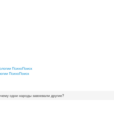
хологии ПсихоПоиск
логии ПсихоПоиск
очему одни народы завоевали другие?