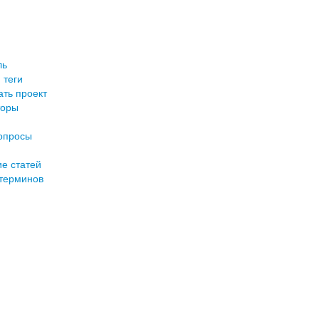
ль
 теги
ть проект
торы
опросы
е статей
терминов