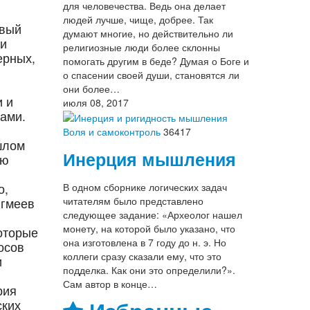
для человечества. Ведь она делает
людей лучше, чище, добрее. Так
рвый
думают многие, но действительно ли
ии
религиозные люди более склонны
ерных,
помогать другим в беде? Думая о Боге и
и
о спасении своей души, становятся ли
они более…
и и
июля 08, 2017
ками.
Воля и самоконтроль
36417
шлом
Инерция мышления
ую
о,
В одном сборнике логических задач
читателям было представлено
игмеев
следующее задание: «Археолог нашел
монету, на которой было указано, что
оторые
она изготовлена в 7 году до н. э. Но
осов
коллеги сразу сказали ему, что это
и
подделка. Как они это определили?».
Сам автор в конце…
рия
ских