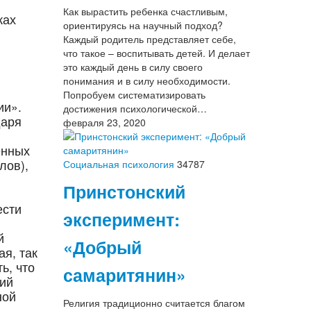
Как вырастить ребенка счастливым,
ках
ориентируясь на научный подход?
Каждый родитель представляет себе,
что такое – воспитывать детей. И делает
это каждый день в силу своего
понимания и в силу необходимости.
Попробуем систематизировать
ии».
достижения психологической…
даря
февраля 23, 2020
енных
лов),
Социальная психология
34787
Принстонский
ести
эксперимент:
й
«Добрый
я, так
ь, что
самаритянин»
ний
ной
Религия традиционно считается благом