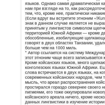
языков. Однако самая драматическая к
нам при взгляде на то, как рассредото
тем, что, кроме нее, практически ника
(Если вдруг вы встретите этноним «!Kun
знак в данном случае является не выр
принятым у лингвистов символом щелчк
территорией Южной Африки — кроме дв
обособленные, изобилующие щелкающим
говорят в двух областях Танзании, уд
больше чем на 1000 миль.
* Автор ссылается на систему Междуна
этот этноним чаще всего записывается 
Кроме койсанских языков, много щелкаю
конголезских языках Южной Африки. Ещ
слова встречаются в двух языках, на к
современных койсанских народов, чем т
мысль, что ареал распространения койса
простирался гораздо севернее своего н
пигмеями, его тоже оккупировали новоп
койсанского ареала ничего, кроме неск
данных лингвистики в изучение истории