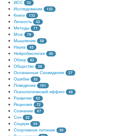
ИСС
32
Исследование
135
Книги
132
Личность
42
Методы
71
Мозг
79
Мышление
58
Наука
43
Нейробиология
45
Обзор
82
Общество
26
Осознанные Сновидения
27
Ошибки
35
Поведение
101
Психологический эффект
48
Развитие
52
Рецензия
72
Сознание
67
Сон
32
Социум
34
Спортивное питание
39
Тренировки