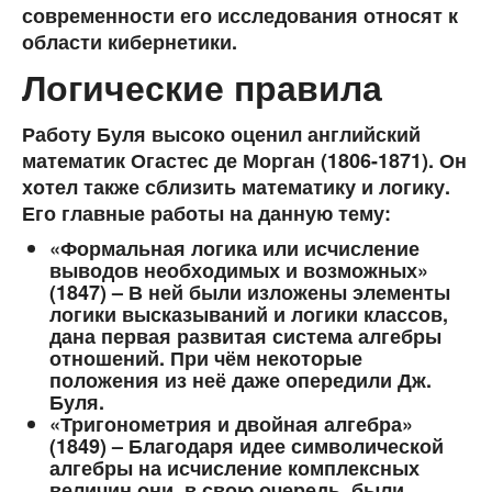
современности его исследования относят к
области кибернетики.
Логические правила
Работу Буля высоко оценил английский
математик Огастес де Морган (1806-1871). Он
хотел также сблизить математику и логику.
Его главные работы на данную тему:
«Формальная логика или исчисление
выводов необходимых и возможных»
(1847) – В ней были изложены элементы
логики высказываний и логики классов,
дана первая развитая система алгебры
отношений. При чём некоторые
положения из неё даже опередили Дж.
Буля.
«Тригонометрия и двойная алгебра»
(1849) – Благодаря идее символической
алгебры на исчисление комплексных
величин они, в свою очередь, были