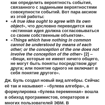
как определить вероятность события,
связанного с заданными вероятностями
совокупности событий. Вот пара аксиом
из этой работы:
«
A
true
idea
ought
to
agree
with
its
own
object
», что дословно переводится как
«истинная идея должна согласовываться
со своим собственным объектом».
«
Things which have nothing in common
cannot be understood by means of each
other; or the conception of the one does not
involve the conception of the other
» [2] –
«Вещи, которые не имеют ничего общего,
не могут быть поняты посредством друг
друга; или понятие одного не включает в
себя понятие другого».
Дж. Буль создал новый вид алгебры. Сейчас
её так и называют - «булева алгебра», а
формулировка «булева переменная» вошла
в обиход программистов, операторов и
многих пользователей ЭВМ. В