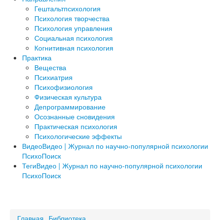
Гештальтпсихология
Психология творчества
Психология управления
Социальная психология
Когнитивная психология
Практика
Вещества
Психиатрия
Психофизиология
Физическая культура
Депрограммирование
Осознанные сновидения
Практическая психология
Психологические эффекты
Видео
Видео | Журнал по научно-популярной психологии
ПсихоПоиск
Теги
Видео | Журнал по научно-популярной психологии
ПсихоПоиск
a
Главная
Библиотека