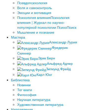
Псевдопсихология
Воля и самоконтроль
Эмоции и мотивация
Психология влияния
Психология
влияния | Журнал по научно-
популярной психологии ПсихоПоиск
Мышление и познание
Мастера
Александр Лурия
Фредерик
Скиннер
Эрик Берн
Альфред Адлер
Зигмунд Фрейд
Карл Юнг
Библиотека
Новинки
Тег книги
Философия
Научная литература
Художественная литература
Направления