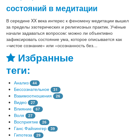
состояний в медитации
В середине XX века интерес к феномену медитации вышел
за пределы эзотерических и религиозных практик. Учёные
начали задаваться вопросом: можно ли объективно
зафиксировать состояние ума, которое описывается как
«чистое сознание» или «осознанность без…
Избранные
теги:
Анализ
44
Бессознательное
31
Взаимоотношения
26
Видео
27
Влияние
67
Воля
27
Восприятие
26
Ганс Файхингер
39
Гипотеза
29