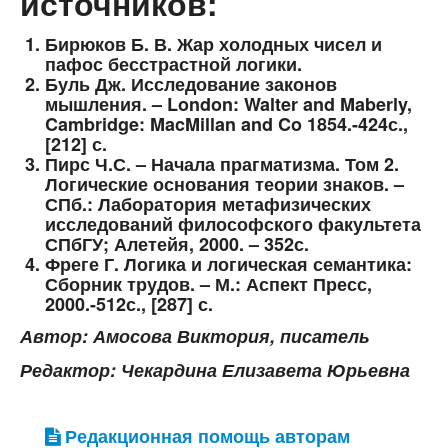
источников:
Бирюков Б. В. Жар холодных чисел и
пафос бесстрастной логики.
Буль Дж. Исследование законов
мышления. – London: Walter and Maberly,
Cambridge: MacMillan and Co 1854.-424с.,
[212] с.
Пирс Ч.С. – Начала прагматизма. Том 2.
Логические основания теории знаков. –
СПб.: Лаборатория метафизических
исследований философского факультета
СПбГУ; Алетейя, 2000. – 352с.
Фреге Г. Логика и логическая семантика:
Сборник трудов. – М.: Аспект Пресс,
2000.-512с., [287] с.
Автор: Амосова Виктория, писатель
Редактор: Чекардина Елизавета Юрьевна
Редакционная помощь авторам