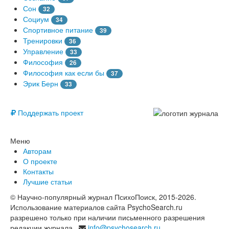
Сон
32
Социум
34
Спортивное питание
39
Тренировки
36
Управление
33
Философия
26
Философия как если бы
37
Эрик Берн
33
© Free
Поддержать проект
Меню
Авторам
О проекте
Контакты
Лучшие статьи
© Научно-популярный журнал ПсихоПоиск, 2015-2026.
Использование материалов сайта PsychoSearch.ru
разрешено только при наличии письменного разрешения
редакции журнала.
info@psychosearch.ru