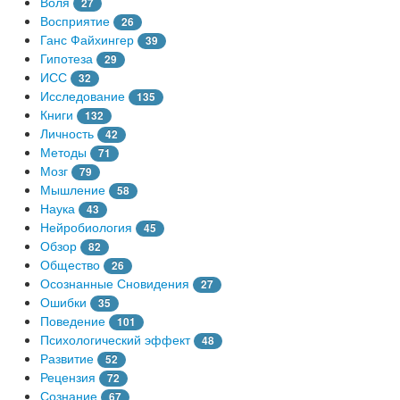
Воля
27
Восприятие
26
Ганс Файхингер
39
Гипотеза
29
ИСС
32
Исследование
135
Книги
132
Личность
42
Методы
71
Мозг
79
Мышление
58
Наука
43
Нейробиология
45
Обзор
82
Общество
26
Осознанные Сновидения
27
Ошибки
35
Поведение
101
Психологический эффект
48
Развитие
52
Рецензия
72
Сознание
67