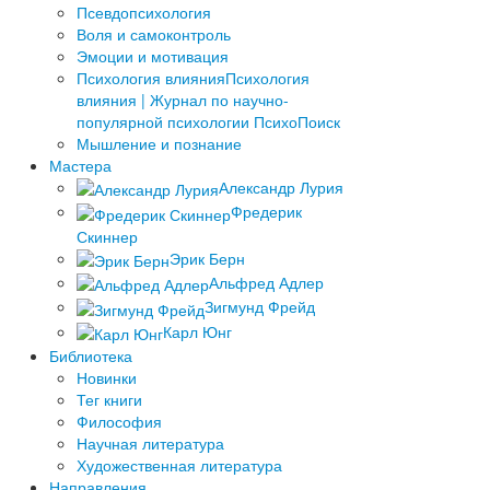
Псевдопсихология
Воля и самоконтроль
Эмоции и мотивация
Психология влияния
Психология
влияния | Журнал по научно-
популярной психологии ПсихоПоиск
Мышление и познание
Мастера
Александр Лурия
Фредерик
Скиннер
Эрик Берн
Альфред Адлер
Зигмунд Фрейд
Карл Юнг
Библиотека
Новинки
Тег книги
Философия
Научная литература
Художественная литература
Направления