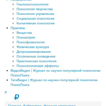
Гештальтпсихология
Психология творчества
Психология управления
Социальная психология
Когнитивная психология
Практика
Вещества
Психиатрия
Психофизиология
Физическая культура
Депрограммирование
Осознанные сновидения
Практическая психология
Психологические эффекты
Видео
Видео | Журнал по научно-популярной психологии
ПсихоПоиск
Теги
Видео | Журнал по научно-популярной психологии
ПсихоПоиск
a
Главная
Библиотека
Научная литература