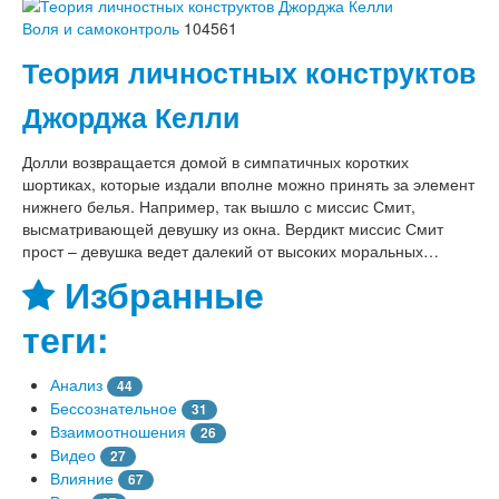
Воля и самоконтроль
104561
Теория личностных конструктов
Джорджа Келли
Долли возвращается домой в симпатичных коротких
шортиках, которые издали вполне можно принять за элемент
нижнего белья. Например, так вышло с миссис Смит,
высматривающей девушку из окна. Вердикт миссис Смит
прост – девушка ведет далекий от высоких моральных…
Избранные
теги:
Анализ
44
Бессознательное
31
Взаимоотношения
26
Видео
27
Влияние
67