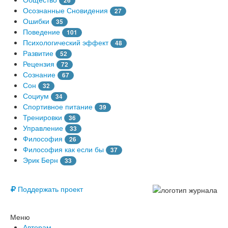
26
Осознанные Сновидения
27
Ошибки
35
Поведение
101
Психологический эффект
48
Развитие
52
Рецензия
72
Сознание
67
Сон
32
Социум
34
Спортивное питание
39
Тренировки
36
Управление
33
Философия
26
Философия как если бы
37
Эрик Берн
33
© Free
Поддержать проект
Меню
Авторам