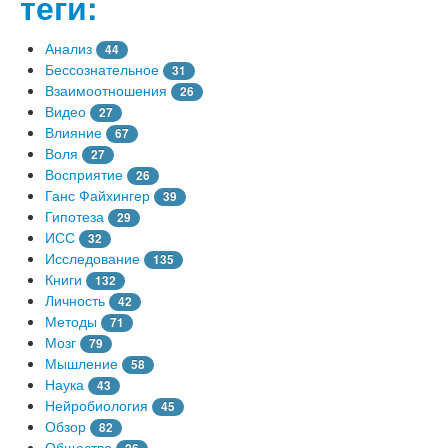
теги:
Анализ
44
Бессознательное
31
Взаимоотношения
26
Видео
27
Влияние
67
Воля
27
Восприятие
26
Ганс Файхингер
39
Гипотеза
29
ИСС
32
Исследование
135
Книги
132
Личность
42
Методы
71
Мозг
79
Мышление
58
Наука
43
Нейробиология
45
Обзор
82
Общество