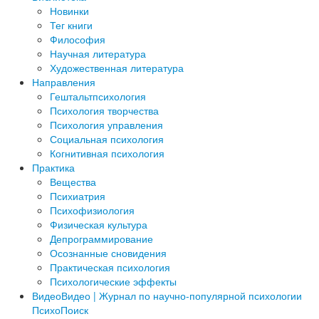
Новинки
Тег книги
Философия
Научная литература
Художественная литература
Направления
Гештальтпсихология
Психология творчества
Психология управления
Социальная психология
Когнитивная психология
Практика
Вещества
Психиатрия
Психофизиология
Физическая культура
Депрограммирование
Осознанные сновидения
Практическая психология
Психологические эффекты
Видео
Видео | Журнал по научно-популярной психологии
ПсихоПоиск