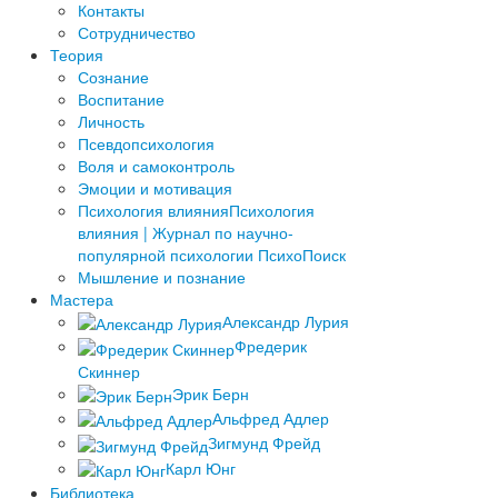
­Контакты
Сотрудничество
Теория
Сознание
Воспитание
Личность
Псевдопсихология
Воля и самоконтроль
Эмоции и мотивация
Психология влияния
Психология
влияния | Журнал по научно-
популярной психологии ПсихоПоиск
Мышление и познание
Мастера
Александр Лурия
Фредерик
Скиннер
Эрик Берн
Альфред Адлер
Зигмунд Фрейд
Карл Юнг
Библиотека