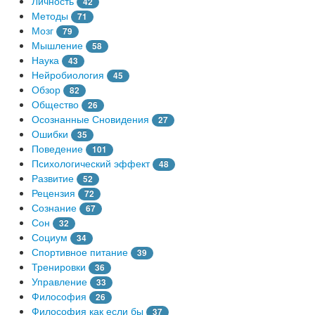
Личность
42
Методы
71
Мозг
79
Мышление
58
Наука
43
Нейробиология
45
Обзор
82
Общество
26
Осознанные Сновидения
27
Ошибки
35
Поведение
101
Психологический эффект
48
Развитие
52
Рецензия
72
Сознание
67
Сон
32
Социум
34
Спортивное питание
39
Тренировки
36
Управление
33
Философия
26
Философия как если бы
37