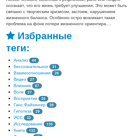
осознает, что его жизнь требует улучшения. Это может быть
связано с творческим кризисом, застоем, нарушением
жизненного баланса. Особенно остро возникает такая
проблема на фоне потери жизненного ориентира.…
Избранные
теги:
Анализ
44
Бессознательное
31
Взаимоотношения
26
Видео
27
Влияние
67
Воля
27
Восприятие
26
Ганс Файхингер
39
Гипотеза
29
ИСС
32
Исследование
135
Книги
132