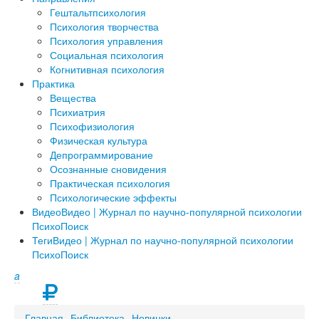
Гештальтпсихология
Психология творчества
Психология управления
Социальная психология
Когнитивная психология
Практика
Вещества
Психиатрия
Психофизиология
Физическая культура
Депрограммирование
Осознанные сновидения
Практическая психология
Психологические эффекты
Видео
Видео | Журнал по научно-популярной психологии
ПсихоПоиск
Теги
Видео | Журнал по научно-популярной психологии
ПсихоПоиск
a
Главная
Библиотека
Новинки