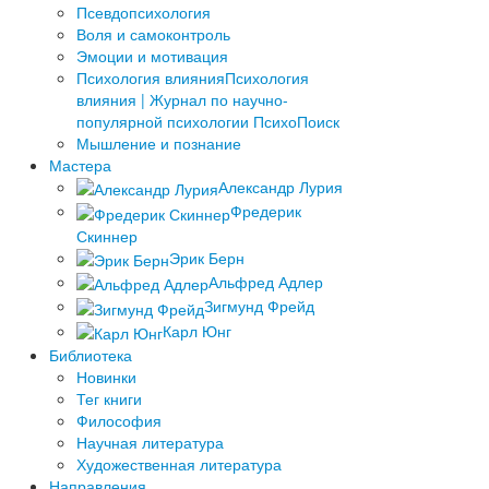
Псевдопсихология
Воля и самоконтроль
Эмоции и мотивация
Психология влияния
Психология
влияния | Журнал по научно-
популярной психологии ПсихоПоиск
Мышление и познание
Мастера
Александр Лурия
Фредерик
Скиннер
Эрик Берн
Альфред Адлер
Зигмунд Фрейд
Карл Юнг
Библиотека
Новинки
Тег книги
Философия
Научная литература
Художественная литература
Направления