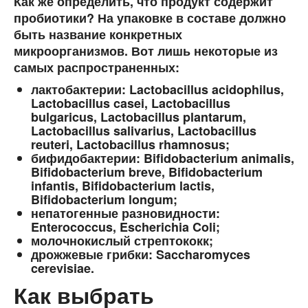
Как же определить, что продукт содержит
пробиотики? На упаковке в составе должно
быть название конкретных
микроорганизмов. Вот лишь некоторые из
самых распространенных:
лактобактерии: Lactobacillus acidophilus,
Lactobacillus casei, Lactobacillus
bulgaricus, Lactobacillus plantarum,
Lactobacillus salivarius, Lactobacillus
reuteri, Lactobacillus rhamnosus;
бифидобактерии: Bifidobacterium animalis,
Bifidobacterium breve, Bifidobacterium
infantis, Bifidobacterium lactis,
Bifidobacterium longum;
непатогенные разновидности:
Enterococcus, Escherichia Coli;
молочнокислый стрептококк;
дрожжевые грибки: Saccharomyces
cerevisiae.
Как выбрать