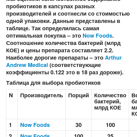
пробиотиков в капсулах разных
производителей и соотнесли со стоимостью
одной упаковки. Данные представлены в
таблице. Так определилась самая
оптимальная покупка – это
Now Foods
.
Соотношение количества бактерий (млрд
КОЕ) и цены препарата составляет 2.2.
Наиболее дорогие препараты – это
Arthur
Andrew Medical
(соответствующие
коэффициенты 0.122 это в 18 раз дороже).
Таблица для выбора пробиотиков
N
Производитель
Порций
Количество
В
бактерий,
б
млрд КОЕ
м
К
1
Now Foods
30
100
2
Now Foods
100
25