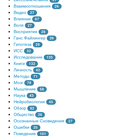
Взаимоотношения
26
Видео
27
Влияние
67
Воля
27
Восприятие
26
Ганс Файхингер
39
Гипотеза
29
ИСС
32
Исследование
135
Книги
132
Личность
42
Методы
71
Мозг
79
Мышление
58
Наука
43
Нейробиология
45
Обзор
82
Общество
26
Осознанные Сновидения
27
Ошибки
35
Поведение
101