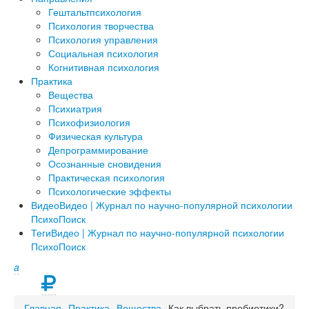
Гештальтпсихология
Психология творчества
Психология управления
Социальная психология
Когнитивная психология
Практика
Вещества
Психиатрия
Психофизиология
Физическая культура
Депрограммирование
Осознанные сновидения
Практическая психология
Психологические эффекты
Видео
Видео | Журнал по научно-популярной психологии
ПсихоПоиск
Теги
Видео | Журнал по научно-популярной психологии
ПсихоПоиск
a
Главная
Практика
Вещества
Как выбрать пробиотики?