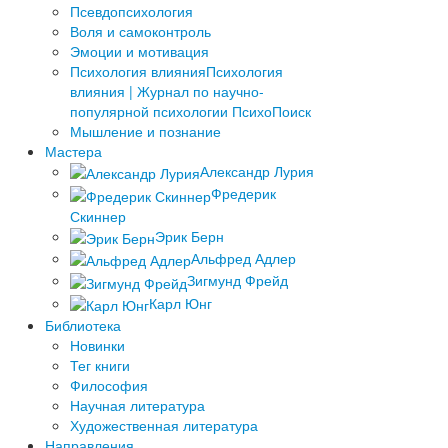
Псевдопсихология
Воля и самоконтроль
Эмоции и мотивация
Психология влияния
Психология
влияния | Журнал по научно-
популярной психологии ПсихоПоиск
Мышление и познание
Мастера
Александр Лурия
Фредерик
Скиннер
Эрик Берн
Альфред Адлер
Зигмунд Фрейд
Карл Юнг
Библиотека
Новинки
Тег книги
Философия
Научная литература
Художественная литература
Направления