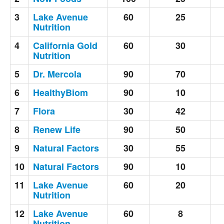
3
Lake Avenue
60
25
Nutrition
4
California Gold
60
30
Nutrition
5
Dr. Mercola
90
70
6
HealthyBiom
90
10
7
Flora
30
42
8
Renew Life
90
50
9
Natural Factors
30
55
10
Natural Factors
90
10
11
Lake Avenue
60
20
Nutrition
12
Lake Avenue
60
8
Nutrition