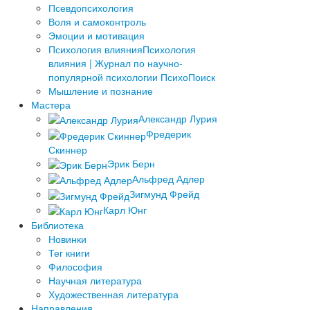
Псевдопсихология
Воля и самоконтроль
Эмоции и мотивация
Психология влияния
Психология
влияния | Журнал по научно-
популярной психологии ПсихоПоиск
Мышление и познание
Мастера
Александр Лурия
Фредерик
Скиннер
Эрик Берн
Альфред Адлер
Зигмунд Фрейд
Карл Юнг
Библиотека
Новинки
Тег книги
Философия
Научная литература
Художественная литература
Направления