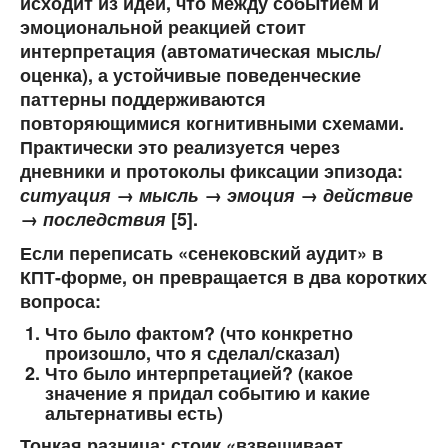
исходит из идеи, что между событием и
эмоциональной реакцией стоит
интерпретация (автоматическая мысль/
оценка), а устойчивые поведенческие
паттерны поддерживаются
повторяющимися когнитивными схемами.
Практически это реализуется через
дневники и протоколы фиксации эпизода:
ситуация → мысль → эмоция → действие
→ последствия
[5].
Если переписать «сенековский аудит» в
КПТ-форме, он превращается в два коротких
вопроса:
Что было фактом?
(что конкретно
произошло, что я сделал/сказал)
Что было интерпретацией?
(какое
значение я придал событию и какие
альтернативы есть)
Тонкая разница: стоик «взвешивает