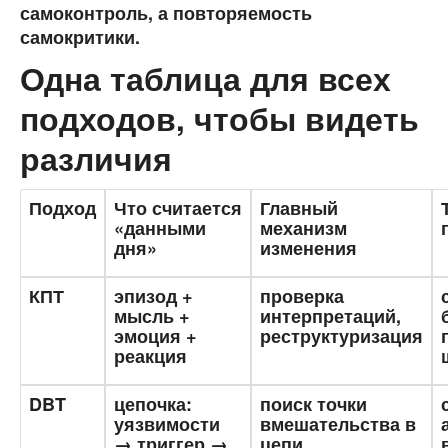
самоконтроль, а повторяемость
самокритики.
Одна таблица для всех
подходов, чтобы видеть
различия
Подход
Что считается
Главный
«данными
механизм
дня»
изменения
КПТ
эпизод +
проверка
мысль +
интерпретаций,
эмоция +
реструктуризация
реакция
DBT
цепочка:
поиск точки
уязвимости
вмешательства в
→ триггер →
цепи