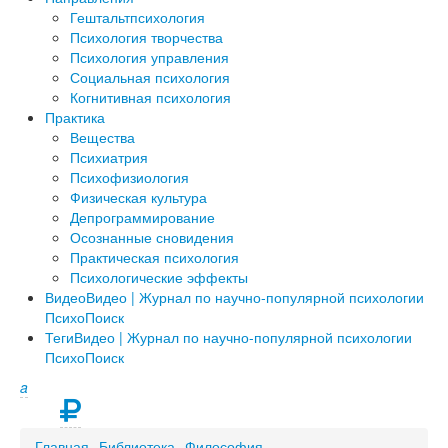
Гештальтпсихология
Психология творчества
Психология управления
Социальная психология
Когнитивная психология
Практика
Вещества
Психиатрия
Психофизиология
Физическая культура
Депрограммирование
Осознанные сновидения
Практическая психология
Психологические эффекты
Видео
Видео | Журнал по научно-популярной психологии
ПсихоПоиск
Теги
Видео | Журнал по научно-популярной психологии
ПсихоПоиск
a
Главная
Библиотека
Философия