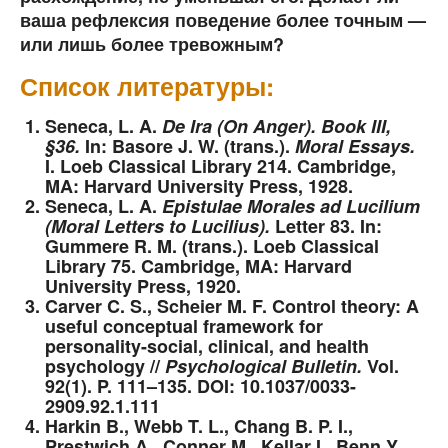
ваша рефлексия поведение более точным —
или лишь более тревожным?
Список литературы:
Seneca, L. A.
De Ira (On Anger). Book III,
§36.
In: Basore J. W. (trans.).
Moral Essays.
I. Loeb Classical Library 214. Cambridge,
MA: Harvard University Press, 1928.
Seneca, L. A.
Epistulae Morales ad Lucilium
(Moral Letters to Lucilius).
Letter 83. In:
Gummere R. M. (trans.). Loeb Classical
Library 75. Cambridge, MA: Harvard
University Press, 1920.
Carver C. S., Scheier M. F.
Control theory: A
useful conceptual framework for
personality-social, clinical, and health
psychology //
Psychological Bulletin.
Vol.
92(1). P. 111–135. DOI: 10.1037/0033-
2909.92.1.111
Harkin B., Webb T. L., Chang B. P. I.,
Prestwich A., Conner M., Kellar I., Benn Y.,