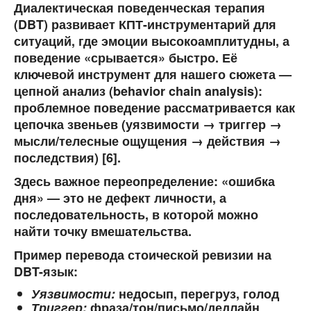
Диалектическая поведенческая терапия
(DBT)
развивает КПТ-инструментарий для
ситуаций, где эмоции высокоамплитудны, а
поведение «срывается» быстро. Её
ключевой инструмент для нашего сюжета —
цепной анализ (behavior chain analysis)
:
проблемное поведение рассматривается как
цепочка звеньев (уязвимости → триггер →
мысли/телесные ощущения → действия →
последствия) [6].
Здесь важное переопределение: «ошибка
дня» — это не дефект личности, а
последовательность
, в которой можно
найти точку вмешательства.
Пример перевода стоической ревизии на
DBT-язык:
Уязвимости:
недосып, перегруз, голод
Триггер:
фраза/тон/письмо/дедлайн