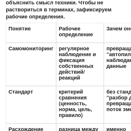
объяснить смысл техники. Чтобы не
раствориться в терминах, зафиксируем
рабочие определения.
Понятие
Рабочее
Зачем он
определение
Самомониторинг
регулярное
превращ
наблюдение и
“автопил
фиксация
наблюда
собственных
данные
действий/
реакций
Стандарт
критерий
без стан
сравнения
“разбор 
(ценность,
превраща
норма, цель,
поток эм
правило)
Расхождение
разница между
именно