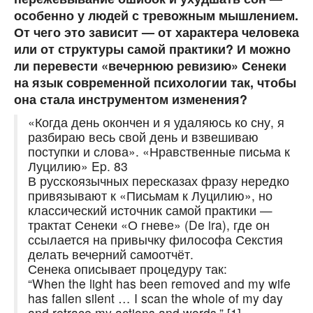
особенно у людей с тревожным мышлением.
От чего это зависит — от характера человека
или от структуры самой практики? И можно
ли перевести «вечернюю ревизию» Сенеки
на язык современной психологии так, чтобы
она стала инструментом изменения?
«Когда день окончен и я удаляюсь ко сну, я
разбираю весь свой день и взвешиваю
поступки и слова». «Нравственные письма к
Луцилию» Ep. 83
В русскоязычных пересказах фразу нередко
привязывают к «Письмам к Луцилию», но
классический источник самой практики —
трактат Сенеки «О гневе» (De ira), где он
ссылается на привычку философа Секстия
делать вечерний самоотчёт.
Сенека описывает процедуру так:
“When the light has been removed and my wife
has fallen silent … I scan the whole of my day
and retrace my actions and words.” [1]