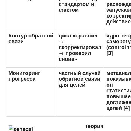
стандартом и
расхожд
фактом
запускае
коррект
действие
Контур обратной
цикл «сравнил
ядро тео
связи
→
саморег
скорректировал
(control t
→ проверил
[3]
снова»
Мониторинг
частный случай
метаана
прогресса
обратной связи
показыва
для целей
он
статисти
повышае
достиже
целей [4]
Теория