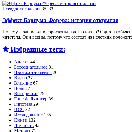
Псевдопсихология
35233
Эффект Барнума-Форера: история открытия
Почему люди верят в гороскопы и астрологию? Одно из объясн
читателя. Они верны, потому что состоят из нечетких полож
Избранные теги:
Анализ
44
Бессознательное
31
Взаимоотношения
26
Видео
27
Влияние
67
Воля
27
Восприятие
26
Ганс Файхингер
39
Гипотеза
29
ИСС
32
Исследование
135
Книги
132
Личность
42
Методы
71