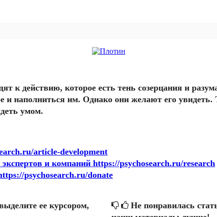
одят к действию, которое есть тень созерцания и разум
ое и наполниться им. Однако они желают его увидеть.
идеть умом.
rch.ru/article-development
кспертов и компаний https://psychosearch.ru/research
ps://psychosearch.ru/donate
выделите ее курсором,
Не понравилась стат