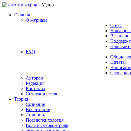
Меню
Главная
О журнале
О нас
Наша цел
Все наши 
Поддержат
Наши авт
FAQ
Общие во
Цитаты
Написание
Словарь 
Авторам
Редакция
­Контакты
Сотрудничество
Теория
Сознание
Воспитание
Личность
Псевдопсихология
Воля и самоконтроль
Эмоции и мотивация