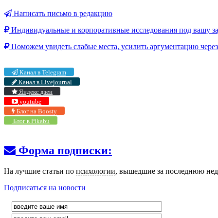
Написать письмо в редакцию
Индивидуальные и корпоративные исследования под вашу за
Поможем увидеть слабые места, усилить аргументацию через 
Канал в Telegram
Канал в Livejournal
Яндекс дзен
youtube
Блог на Boosty
Блог в Pikabu
Форма подписки:
На лучшие статьи по
психологии
, вышедшие за последнюю нед
Подписаться на новости