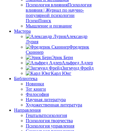
Психология влияния
Психология
влияния | Журнал по научно-
популярной психологии
ПсихоПоиск
Мышление и познание
Мастера
Александр
Лурия
Фредерик
Скиннер
Эрик Берн
Альфред Адлер
Зигмунд Фрейд
Карл Юнг
Библиотека
Новинки
Тег книги
Философия
Научная литература
Художественная литература
Направления
Гештальтпсихология
Психология творчества
Психология управления