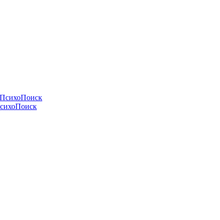
и ПсихоПоиск
ПсихоПоиск