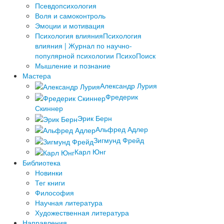
Псевдопсихология
Воля и самоконтроль
Эмоции и мотивация
Психология влияния
Психология
влияния | Журнал по научно-
популярной психологии ПсихоПоиск
Мышление и познание
Мастера
Александр Лурия
Фредерик
Скиннер
Эрик Берн
Альфред Адлер
Зигмунд Фрейд
Карл Юнг
Библиотека
Новинки
Тег книги
Философия
Научная литература
Художественная литература
Направления