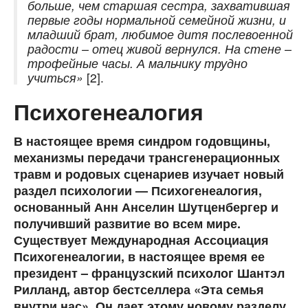
больше, чем старшая сестра, захватившая
первые годы нормальной семейной жизни, и
младший брат, любимое дитя послевоенной
радости – отец живой вернулся. На стене –
трофейные часы. А мальчику трудно
учиться»
[2].
Психогенеалогия
В настоящее время синдром годовщины,
механизмы передачи трансгенерационных
травм и родовых сценариев изучает новый
раздел психологии — Психогенеалогия,
основанный Анн Анселин Шутценбергер и
получивший развитие во всем мире.
Существует Международная Ассоциация
Психогенеалогии, в настоящее время ее
президент – французский психолог Шантэл
Рилланд, автор бестселлера «Эта семья
внутри нас». Он дает этому новому разделу