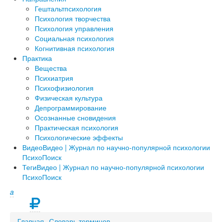
Гештальтпсихология
Психология творчества
Психология управления
Социальная психология
Когнитивная психология
Практика
Вещества
Психиатрия
Психофизиология
Физическая культура
Депрограммирование
Осознанные сновидения
Практическая психология
Психологические эффекты
Видео
Видео | Журнал по научно-популярной психологии
ПсихоПоиск
Теги
Видео | Журнал по научно-популярной психологии
ПсихоПоиск
a
Главная
Словарь терминов