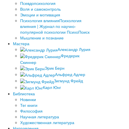
Псевдопсихология
Воля и самоконтроль
Эмоции и мотивация
Психология влияния
Психология
влияния | Журнал по научно-
популярной психологии ПсихоПоиск
Мышление и познание
Мастера
Александр Лурия
Фредерик
Скиннер
Эрик Берн
Альфред Адлер
Зигмунд Фрейд
Карл Юнг
Библиотека
Новинки
Тег книги
Философия
Научная литература
Художественная литература
Направления