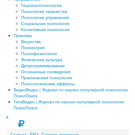
Гештальтпсихология
Психология творчества
Психология управления
Социальная психология
Когнитивная психология
Практика
Вещества
Психиатрия
Психофизиология
Физическая культура
Депрограммирование
Осознанные сновидения
Практическая психология
Психологические эффекты
Видео
Видео | Журнал по научно-популярной психологии
ПсихоПоиск
Теги
Видео | Журнал по научно-популярной психологии
ПсихоПоиск
a
Главная
FAQ
Словарь терминов