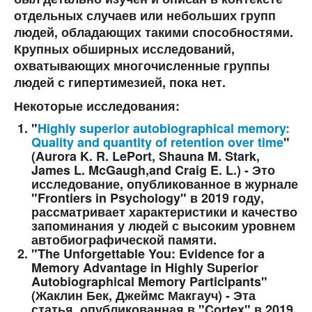
отдельных случаев или небольших групп
людей, обладающих такими способностями.
Крупных обширных исследований,
охватывающих многочисленные группы
людей с гипертимезией, пока нет.
Некоторые исследования:
"
Highly superior autobiographical memory:
Quality and quantity of retention over time
"
(Aurora K. R. LePort, Shauna M. Stark,
James L. McGaugh,and Craig E. L.) - Это
исследование, опубликованное в журнале
"Frontiers in Psychology" в 2019 году,
рассматривает характеристики и качество
запоминания у людей с высоким уровнем
автобиографической памяти.
"The Unforgettable You: Evidence for a
Memory Advantage in Highly Superior
Autobiographical Memory Participants"
(Жаклин Бек, Джеймс Макгауч) - Эта
статья, опубликованная в "Cortex" в 2019