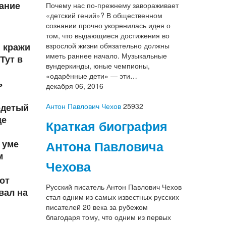
вание
Почему нас по-прежнему завораживает
«детский гений»? В общественном
сознании прочно укоренилась идея о
том, что выдающиеся достижения во
 кражи
взрослой жизни обязательно должны
иметь раннее начало. Музыкальные
Тут в
вундеркинды, юные чемпионы,
«одарённые дети» — эти…
ь
декабря 06, 2016
одетый
Антон Павлович Чехов
25932
ще
Краткая биография
 уме
Антона Павловича
м
Чехова
от
Русский писатель Антон Павлович Чехов
вал на
стал одним из самых известных русских
писателей 20 века за рубежом
благодаря тому, что одним из первых