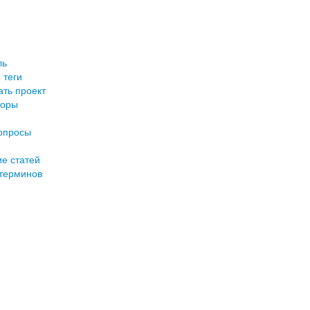
ль
 теги
ть проект
торы
опросы
е статей
терминов