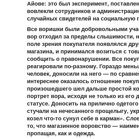
Айове: это был эксперимент, поставл
вовлекли сотрудников и администраци
случайных свидетелей на социальную 
Все воришки были добровольными учас
вор отходил за пределы слышимости, но
поле зрения покупателя появлялся дру
магазина, и принимался возиться с тов
сообщить о правонарушении. Все покуп
реагировали по-разному. Гораздо мень
человек, доносили на него — по сравне
интереснее оказалось отношение покуп
произошедшего шел дальше простой ко
портрет вора, исходя не только из его 
статусе. Доносить на прилично одетого
стучали на нечесанного прощелыгу, ук
козел что-то сунул себе в карман». Сл
то, что магазинное воровство — наимен
пропащая, как и одежда.