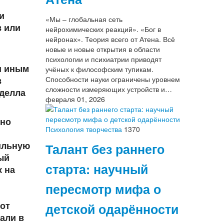
и
«Мы – глобальная сеть
в или
нейрохимических реакций». «Бог в
нейронах». Теория всего от Атена. Всё
новые и новые открытия в области
психологии и психиатрии приводят
и иным
учёных к философским тупикам.
в
Способности науки ограничены уровнем
сложности измеряющих устройств и…
 делла
февраля 01, 2026
жно
Психология творчества
1370
ильную
Талант без раннего
ый
старта: научный
к на
пересмотр мифа о
 от
детской одарённости
али в