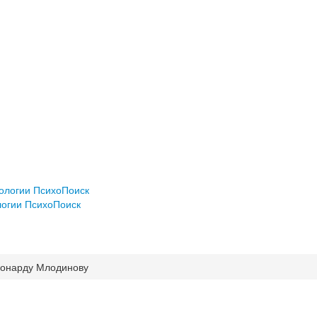
хологии ПсихоПоиск
логии ПсихоПоиск
еонарду Млодинову