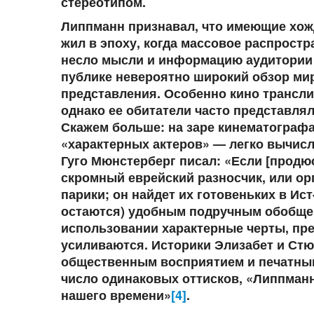
стереотипом.
Липпманн признавал, что имеющие хож
жил в эпоху, когда массовое распростр
несло мысли и информацию аудитории
публике невероятно широкий обзор мира
представления. Особенно кино трансли
однако ее обитатели часто представл
Скажем больше: на заре кинематограф
«характерных актеров» — легко вычис
Гуго Мюнстерберг писал: «Если [продю
скромный еврейский разносчик, или орг
парики; он найдет их готовеньких в И
остаются) удобным подручным обобщени
использовании характерные черты, пр
усиливаются. Историки Элизабет и Стю
общественным восприятием и печатным
число одинаковых оттисков, «Липпман
нашего времени»
[4]
.