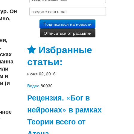
ур. Он
ино,
ни,
Избранные
.
сках
статьи:
манна
или
июня 02, 2016
м и
и (и
Видео
80030
Рецензия. «Бог в
нейронах» в рамках
чное
т
Теории всего от
Атена