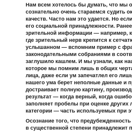
Нам всем хотелось бы думать, что мы 
сознательно очень стараемся судить 
качеств. Часто нам это удается. Но есл
его социальной принадлежности. Ранее
зрительной информации — например, ко
где зрительный нерв крепится к сетчат
услышанном — вспомним пример с фра
законодательными собраниями в соотве
заглушило кашлем. И мы узнали, как н
которое мы помним лишь в общих черта
лица, даже если ум запечатлел его лиш
нашего ума берет неполные данные и п
достраивает полную картину, производ
результат — когда верный, когда ошибо
заполняет пробелы при оценке других 
категории — часть используемых при 
Осознание того, что предубежденность
в существенной степени принадлежит 