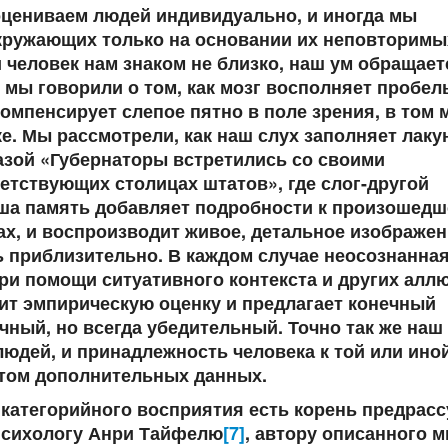
оцениваем людей индивидуально, и иногда мы
окружающих только на основании их неповторимы
и человек нам знаком не близко, наш ум обращает
 мы говорили о том, как мозг восполняет пробел
мпенсирует слепое пятно в поле зрения, в том м
ке. Мы рассмотрели, как наш слух заполняет лаку
зой «Губернаторы встретились со своими
тствующих столицах штатов», где слог-другой
аша память добавляет подробности к произошедш
х, и воспроизводит живое, детальное изображе
ь приблизительно. В каждом случае неосознанная
ри помощи ситуативного контекста и других алл
ит эмпирическую оценку и предлагает конечный
чный, но всегда убедительный. Точно так же наш
людей, и принадлежность человека к той или ино
этом дополнительных данных.
 категорийного восприятия есть корень предрас
психологу Анри Тайфелю
[7]
, автору описанного 