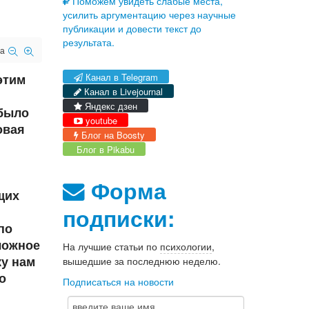
Поможем увидеть слабые места,
усилить аргументацию через научные
публикации и довести текст до
результата.
а
этим
Канал в Telegram
Канал в Livejournal
Яндекс дзен
 было
youtube
овая
Блог на Boosty
Блог в Pikabu
Форма
щих
подписки:
по
ложное
На лучшие статьи по
психологии
,
у нам
вышедшие за последнюю неделю.
о
Подписаться на новости