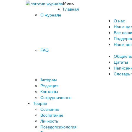
Меню
Главная
О журнале
О нас
Наша це
Все наши
Поддержа
Наши ав
FAQ
Общие в
Цитаты
Написани
Словарь 
Авторам
Редакция
­Контакты
Сотрудничество
Теория
Сознание
Воспитание
Личность
Псевдопсихология