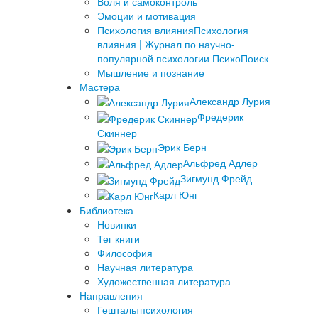
Воля и самоконтроль
Эмоции и мотивация
Психология влияния
Психология
влияния | Журнал по научно-
популярной психологии ПсихоПоиск
Мышление и познание
Мастера
Александр Лурия
Фредерик
Скиннер
Эрик Берн
Альфред Адлер
Зигмунд Фрейд
Карл Юнг
Библиотека
Новинки
Тег книги
Философия
Научная литература
Художественная литература
Направления
Гештальтпсихология