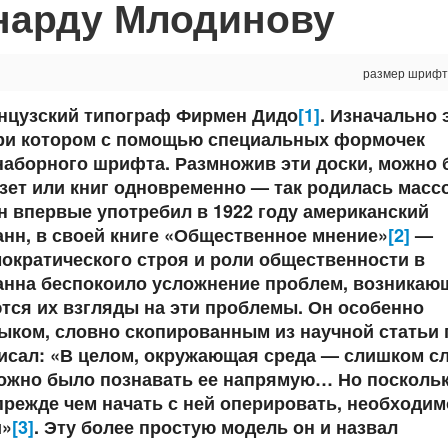
нарду Млодинову
размер шрифт
анцузский типограф Фирмен Дидо
[1]
. Изначально 
при котором с помощью специальных формочек
наборного шрифта. Размножив эти доски, можно
зет или книг одновременно — так родилась масс
н впервые употребил в 1922 году американский
нн, в своей книге «Общественное мнение»
[2]
—
ократического строя и роли общественности в
анна беспокоило усложнение проблем, возникаю
ются их взгляды на эти проблемы. Он особенно
ыком, словно скопированным из научной статьи 
писал: «В целом, окружающая среда — слишком с
ожно было познавать ее напрямую… Но поскольк
прежде чем начать с ней оперировать, необходим
и»
[3]
. Эту более простую модель он и назвал