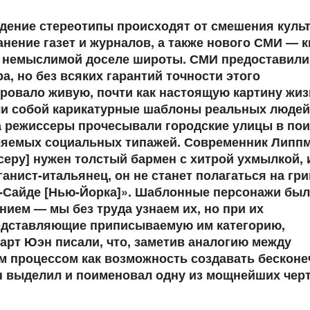
дение стереотипы происходят от смешения культ
анение газет и журналов, а также нового СМИ — к
 немыслимой доселе широты. СМИ предоставили
, но без всяких гарантий точности этого
ровало живую, почти как настоящую картину жиз
яли собой карикатурные шаблоны реальных людей
а режиссеры прочесывали городские улицы в пои
ляемых социальных типажей. Современник Липп
серу] нужен толстый бармен с хитрой ухмылкой, 
анист-итальянец, он не станет полагаться на гри
ст-Сайде [Нью-Йорка]». Шаблонные персонажи был
ем — мы без труда узнаем их, но при их
едставляющие приписываемую им категорию,
арт Юэн писали, что, заметив аналогию между
 процессом как возможность создавать бесконе
н выделил и поименовал одну из мощнейших чер