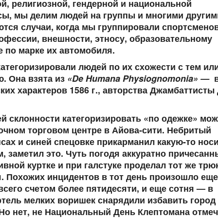
ой, религиозной, гендерной и национальной
ы, мы делим людей на группы и многими другим
тся случаи, когда мы группировали спортсмено
рофессии, внешности, этносу, образовательному
е по марке их автомобиля.
категоризировали людей по их схожести с тем ил
. Она взята из
«De Humana Physiognomonia» —
ких характеров 1586 г., авторства Джамбаттисты
 склонности категоризировать «по одежке» мо
очном торговом центре в Айова-сити. Небритый
сах и синей спецовке прикарманил какую-то нос
, заметил это. Чуть погодя аккуратно причесанн
ной куртке и при галстуке проделал тот же трю
я. Похожих инцидентов в тот день произошло еще
всего счетом более пятидесяти, и еще сотня — в
ртель мелких воришек снарядили избавить город
 Но нет, не Национальный День Клептомана отмеч