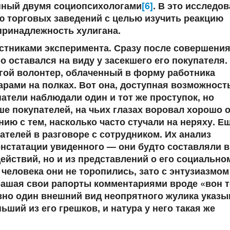
енный двумя cоциопсихологами
[6]
. В это исследо
ю торговых заведений с целью изучить реакцию
принадлежность хулигана.
тниками эксперимента. Сразу после совершения
 оставался на виду у засекшего его покупателя. 
гой волонтер, облаченный в форму работника
арами на полках. Вот она, доступная возможност
атели наблюдали один и тот же проступок, но
ше покупателей, на чьих глазах воровал хорошо 
нию с тем, насколько часто стучали на неряху. Е
ателей в разговоре с сотрудником. Их анализ
нстатации увиденного — они будто составляли в
действий, но и из представлений о его социально
 человека они не торопились, зато с энтузиазмом
рашая свои рапорты комментариями вроде «вон т
овно один внешний вид неопрятного жулика указы
ьший из его грешков, и натура у него такая же