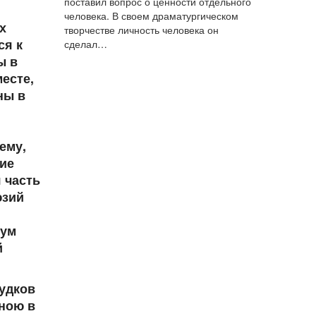
поставил вопрос о ценности отдельного
человека. В своем драматургическом
х
творчестве личность человека он
ся к
сделал…
ы в
есте,
ны в
ему,
ние
 часть
юзий
 ум
й
судков
мною в