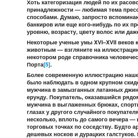
Хоть категоризация людей по их расов
принадлежности — любимая тема пресс
способами. Думаю, запросто вспоминаю
банкиров или еще кого-нибудь по их п
уровню, возрасту, цвету волос или даж
Некоторые ученые умы XVI–XVII веков 
животным — взгляните на иллюстрацию
некотором роде справочника человечес
Порта
[5]
.
Более современную иллюстрацию нашей
было наблюдать в одном крупном скид
мужчина в замызганных латанных джин
ерунду. Покупатель, оказавшийся рядом
мужчина в выглаженных брюках, спортив
глазах у другого случайного покупател
несколько, вплоть до самого вечера — 
торговых точках по соседству. Будто а
дешевых носков и дурацких галстуков.