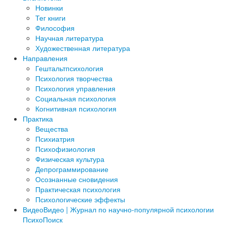
Новинки
Тег книги
Философия
Научная литература
Художественная литература
Направления
Гештальтпсихология
Психология творчества
Психология управления
Социальная психология
Когнитивная психология
Практика
Вещества
Психиатрия
Психофизиология
Физическая культура
Депрограммирование
Осознанные сновидения
Практическая психология
Психологические эффекты
Видео
Видео | Журнал по научно-популярной психологии
ПсихоПоиск