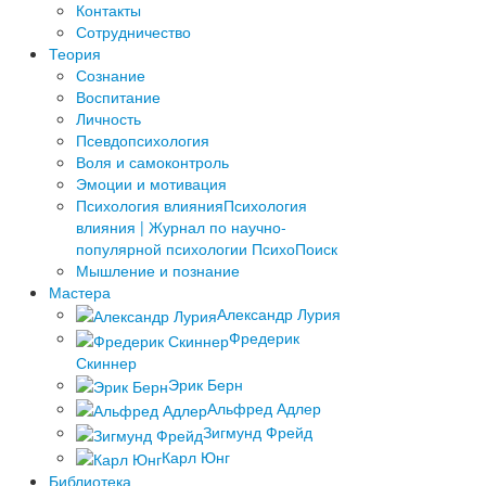
­Контакты
Сотрудничество
Теория
Сознание
Воспитание
Личность
Псевдопсихология
Воля и самоконтроль
Эмоции и мотивация
Психология влияния
Психология
влияния | Журнал по научно-
популярной психологии ПсихоПоиск
Мышление и познание
Мастера
Александр Лурия
Фредерик
Скиннер
Эрик Берн
Альфред Адлер
Зигмунд Фрейд
Карл Юнг
Библиотека