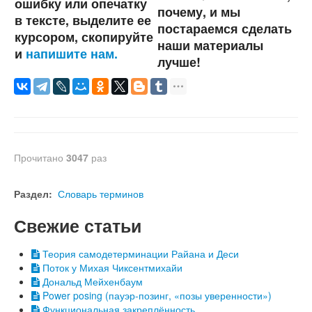
ошибку или опечатку
почему, и мы
в тексте, выделите ее
постараемся сделать
курсором, скопируйте
наши материалы
и
напишите нам.
лучше!
Прочитано
3047
раз
Раздел:
Словарь терминов
Свежие статьи
Теория самодетерминации Райана и Деси
Поток у Михая Чиксентмихайи
Дональд Мейхенбаум
Power posing (пауэр-позинг, «позы уверенности»)
Функциональная закреплённость