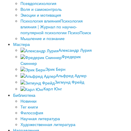
Псевдопсихология
Воля и самоконтроль
Эмоции и мотивация
Психология влияния
Психология
влияния | Журнал по научно-
популярной психологии ПсихоПоиск
Мышление и познание
Мастера
Александр Лурия
Фредерик
Скиннер
Эрик Берн
Альфред Адлер
Зигмунд Фрейд
Карл Юнг
Библиотека
Новинки
Тег книги
Философия
Научная литература
Художественная литература
Направления