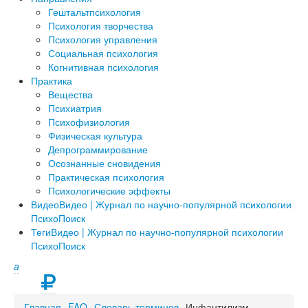
Гештальтпсихология
Психология творчества
Психология управления
Социальная психология
Когнитивная психология
Практика
Вещества
Психиатрия
Психофизиология
Физическая культура
Депрограммирование
Осознанные сновидения
Практическая психология
Психологические эффекты
Видео
Видео | Журнал по научно-популярной психологии
ПсихоПоиск
Теги
Видео | Журнал по научно-популярной психологии
ПсихоПоиск
a
Главная
FAQ
Словарь терминов
Инфантилизм