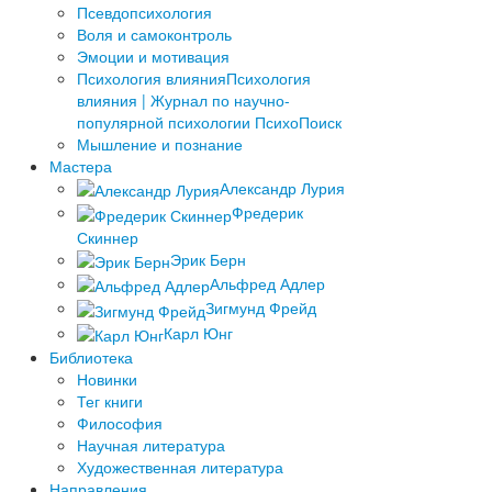
Псевдопсихология
Воля и самоконтроль
Эмоции и мотивация
Психология влияния
Психология
влияния | Журнал по научно-
популярной психологии ПсихоПоиск
Мышление и познание
Мастера
Александр Лурия
Фредерик
Скиннер
Эрик Берн
Альфред Адлер
Зигмунд Фрейд
Карл Юнг
Библиотека
Новинки
Тег книги
Философия
Научная литература
Художественная литература
Направления