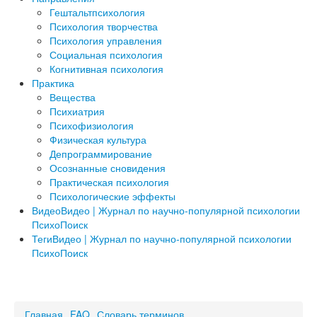
Гештальтпсихология
Психология творчества
Психология управления
Социальная психология
Когнитивная психология
Практика
Вещества
Психиатрия
Психофизиология
Физическая культура
Депрограммирование
Осознанные сновидения
Практическая психология
Психологические эффекты
Видео
Видео | Журнал по научно-популярной психологии
ПсихоПоиск
Теги
Видео | Журнал по научно-популярной психологии
ПсихоПоиск
a
Главная
FAQ
Словарь терминов