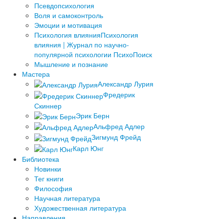
Псевдопсихология
Воля и самоконтроль
Эмоции и мотивация
Психология влияния
Психология
влияния | Журнал по научно-
популярной психологии ПсихоПоиск
Мышление и познание
Мастера
Александр Лурия
Фредерик
Скиннер
Эрик Берн
Альфред Адлер
Зигмунд Фрейд
Карл Юнг
Библиотека
Новинки
Тег книги
Философия
Научная литература
Художественная литература
Направления