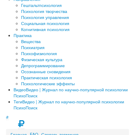
Гештальтпсихология
Психология творчества
Психология управления
Социальная психология
Когнитивная психология
Практика
Вещества
Психиатрия
Психофизиология
Физическая культура
Депрограммирование
Осознанные сновидения
Практическая психология
Психологические эффекты
Видео
Видео | Журнал по научно-популярной психологии
ПсихоПоиск
Теги
Видео | Журнал по научно-популярной психологии
ПсихоПоиск
a
Главная
FAQ
Словарь терминов