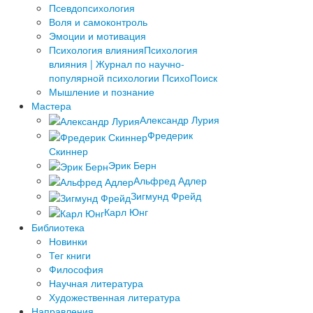
Псевдопсихология
Воля и самоконтроль
Эмоции и мотивация
Психология влияния
Психология
влияния | Журнал по научно-
популярной психологии ПсихоПоиск
Мышление и познание
Мастера
Александр Лурия
Фредерик
Скиннер
Эрик Берн
Альфред Адлер
Зигмунд Фрейд
Карл Юнг
Библиотека
Новинки
Тег книги
Философия
Научная литература
Художественная литература
Направления