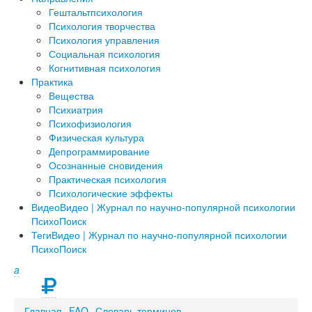
Гештальтпсихология
Психология творчества
Психология управления
Социальная психология
Когнитивная психология
Практика
Вещества
Психиатрия
Психофизиология
Физическая культура
Депрограммирование
Осознанные сновидения
Практическая психология
Психологические эффекты
Видео
Видео | Журнал по научно-популярной психологии
ПсихоПоиск
Теги
Видео | Журнал по научно-популярной психологии
ПсихоПоиск
a
Главная
FAQ
Словарь терминов