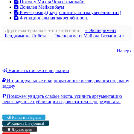
Поток у Михая Чиксентмихайи
Дональд Мейхенбаум
Power posing (пауэр-позинг, «позы уверенности»)
Функциональная закреплённость
Другие материалы в этой категории:
« Эксперимент
Бенджамина Либета
Эксперимент Майкла Газзаниги »
Наверх
Написать письмо в редакцию
Индивидуальные и корпоративные исследования под вашу
задачу
Поможем увидеть слабые места, усилить аргументацию
через научные публикации и довести текст до результата.
Канал в Telegram
Канал в Livejournal
Яндекс дзен