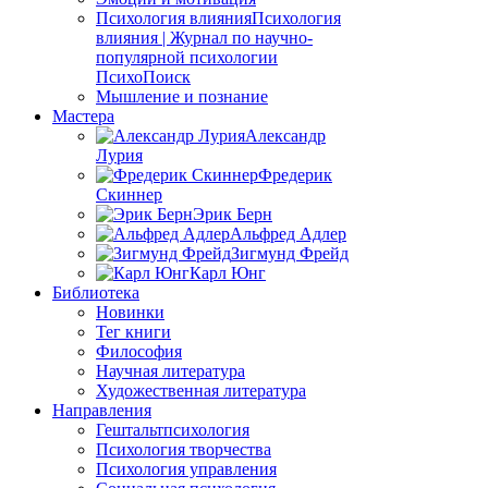
Психология влияния
Психология
влияния | Журнал по научно-
популярной психологии
ПсихоПоиск
Мышление и познание
Мастера
Александр
Лурия
Фредерик
Скиннер
Эрик Берн
Альфред Адлер
Зигмунд Фрейд
Карл Юнг
Библиотека
Новинки
Тег книги
Философия
Научная литература
Художественная литература
Направления
Гештальтпсихология
Психология творчества
Психология управления