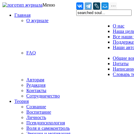
Меню
Главная
О журнале
О нас
Наша цел
Все наши 
Поддержат
Наши авт
FAQ
Общие во
Цитаты
Написание
Словарь 
Авторам
Редакция
­Контакты
Сотрудничество
Теория
Сознание
Воспитание
Личность
Псевдопсихология
Воля и самоконтроль
Эмоции и мотивация