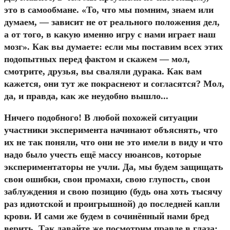
это в самообмане. «То, что мы помним, знаем или
думаем, — зависит не от реального положения дел,
а от того, в какую именно игру с нами играет наш
мозг». Как вы думаете: если мы поставим всех этих
подопытных перед фактом и скажем — мол,
смотрите, друзья, вы сваляли дурака. Как вам
кажется, они тут же покраснеют и согласятся? Мол,
да, и правда, как же неудобно вышло...
Ничего подобного! В любой похожей ситуации
участники эксперимента начинают объяснять, что
их не так поняли, что они не это имели в виду и что
надо было учесть ещё массу нюансов, которые
экспериментаторы не учли. Да, мы будем защищать
свои ошибки, свои промахи, свою глупость, свои
заблуждения и свою позицию (будь она хоть тысячу
раз идиотской и проигрышной) до последней капли
крови. И сами же будем в сочинённый нами бред
верить. Так давайте же посмотрим правде в глаза: